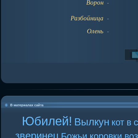
Ворон
-
Разбойница
-
Олень
-
В материалах сайта
Юбилей!
Вылкун
кот в 
зверинец
Божьи коровки во