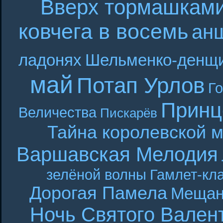
Вверх тормашкам
ковчега в восемь
ан
ладонях
Шельменко-денщ
май
Потап Урлов
Г
Принц
Величества
Пискарёв
Тайна королевской 
Варшавская Мелодия
зелёной волны
Гамлет-кла
Дорогая Памела
Мещан
Ночь Святого Вален