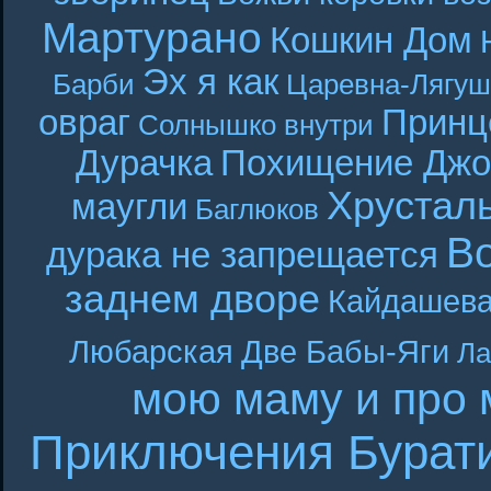
Мартурано
Кошкин Дом
Эх я как
Барби
Царевна-Лягуш
овраг
Принц
Солнышко внутри
Дурачка
Похищение Джо
Хрустал
маугли
Баглюков
В
дурака не запрещается
заднем дворе
Кайдашева
Любарская
Две Бабы-Яги
Ла
мою маму и про 
Приключения Бурат