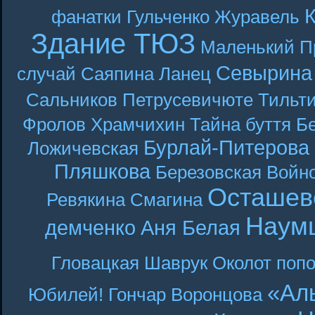
фанатки
Гульченко
Журавель
Здание ТЮЗ
Маленький П
Севырина
случай
Саяпина
Ланец
Сальников
Петрусевичюте
Тильт
Фролов
Храмчихин
Тайна буття
Б
Бурлай-Питерова
Ложичевская
Пляшкова
Березовская
Войн
Осташев
Ревякина
Смагина
Наум
демченко
Аня Белая
Гловацкая
Шаврук
Околот
поп
«Ал
Юбилей! Гончар
Воронцова