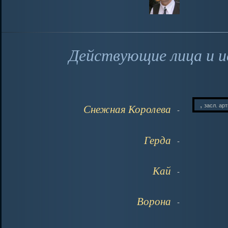
Действующие лица и и
,
засл. ар
Снежная Королева
-
Герда
-
Кай
-
Ворона
-