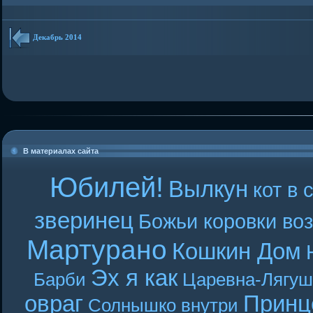
Декабрь 2014
В материалах сайта
Юбилей!
Вылкун
кот в 
зверинец
Божьи коровки во
Мартурано
Кошкин Дом
Эх я как
Барби
Царевна-Лягуш
овраг
Принц
Солнышко внутри