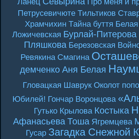
Севырина
Ланец
Про меня и п
Петрусевичюте
Тильтиков
Став
Храмчихин
Тайна буття
Белая
Бурлай-Питерова
Ложичевская
Пляшкова
Березовская
Войн
Осташев
Ревякина
Смагина
Наум
демченко
Аня Белая
Гловацкая
Шаврук
Околот
поп
«Ал
Юбилей! Гончар
Воронцова
Н
Костыка
Гутько
Крылова
Афанасьева
Тоша
Ягремцева
Загадка Снежной 
Гусар