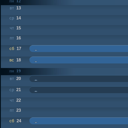
пн
12
вт
13
ср
14
чт
15
пт
16
сб
17
вс
18
пн
19
вт
20
ср
21
чт
22
пт
23
сб
24