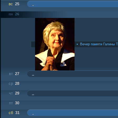
вс
25
пн
26
• Вечер памяти Галины 
вт
27
ср
28
чт
29
пт
30
сб
31