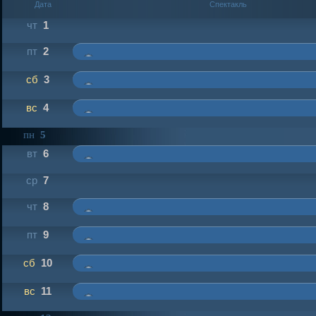
Дата
Спектакль
чт
1
пт
2
сб
3
вс
4
пн
5
вт
6
ср
7
чт
8
пт
9
сб
10
вс
11