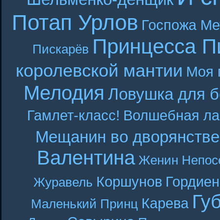
Потап Урлов
Госпожа Ме
Принцесса П
Пискарёв
королевской мантии
Моя 
Мелодия
Ловушка для б
Гамлет-класс!
Волшебная ла
Мещанин во дворянстве
Валентина
Женин
Непос
Коршунов
Гордиен
Журавель
Гу
Карева
Маленький Принц