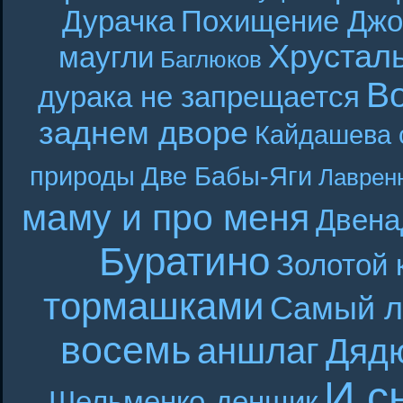
Дурачка
Похищение Джо
Хрустал
маугли
Баглюков
В
дурака не запрещается
заднем дворе
Кайдашева 
природы
Две Бабы-Яги
Лаврен
маму и про меня
Двена
Буратино
Золотой 
тормашками
Самый л
восемь
аншлаг
Дяд
И с
Шельменко-денщик