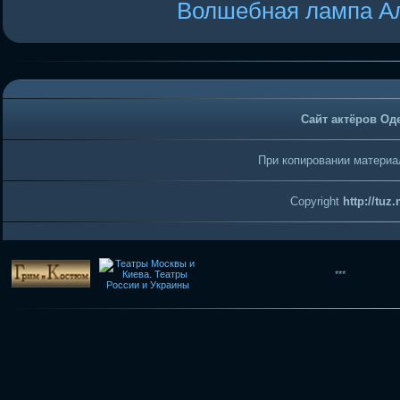
Волшебная лампа А
Сайт актёров Од
При копировании материал
Copyright
http://tuz
***