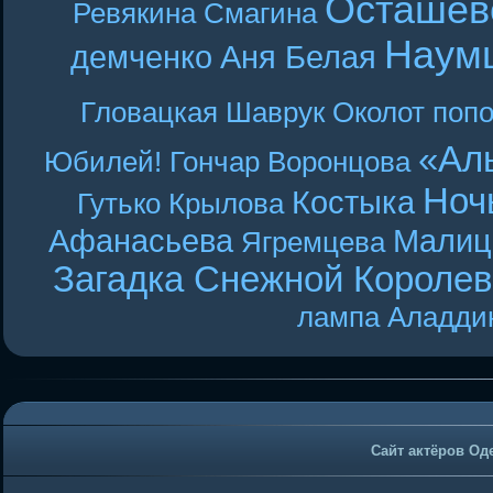
Осташев
Ревякина
Смагина
Наум
демченко
Аня Белая
Гловацкая
Шаврук
Околот
поп
«Ал
Юбилей! Гончар
Воронцова
Ноч
Костыка
Гутько
Крылова
Афанасьева
Малиц
Ягремцева
Загадка Снежной Короле
лампа Аладди
Сайт актёров Од