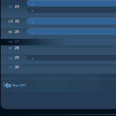
пт
24
сб
25
вс
26
пн
27
вт
28
ср
29
чт
30
Март 2015