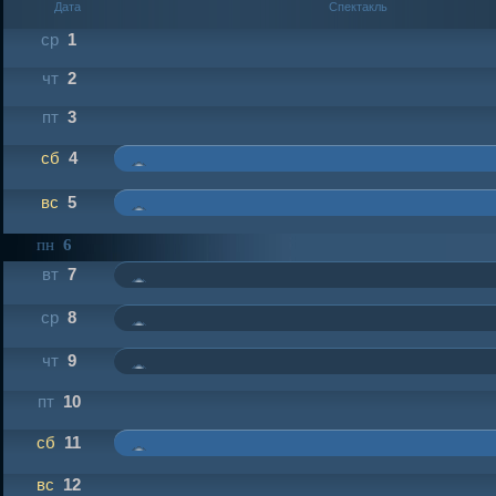
Дата
Спектакль
ср
1
чт
2
пт
3
сб
4
вс
5
пн
6
вт
7
ср
8
чт
9
пт
10
сб
11
вс
12