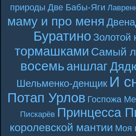
природы
Две Бабы-Яги
Лаврен
маму и про меня
Двена
Буратино
Золотой 
тормашками
Самый л
восемь
аншлаг
Дяд
И с
Шельменко-денщик
Потап Урлов
Госпожа Ме
Принцесса П
Пискарёв
королевской мантии
Моя 