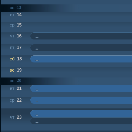
пн
13
вт
14
ср
15
чт
16
пт
17
сб
18
вс
19
пн
20
вт
21
ср
22
чт
23