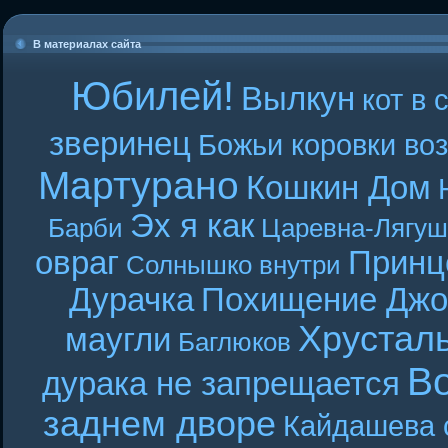
В материалах сайта
Юбилей!
Вылкун
кот в 
зверинец
Божьи коровки во
Мартурано
Кошкин Дом
Эх я как
Барби
Царевна-Лягуш
овраг
Принц
Солнышко внутри
Дурачка
Похищение Джо
Хрустал
маугли
Баглюков
В
дурака не запрещается
заднем дворе
Кайдашева 