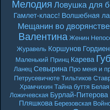
Мелодия
Ловушка для б
Гамлет-класс!
Волшебная ла
Мещанин во дворянстве
Валентина
Женин
Непос
Коршунов
Гордиен
Журавель
Гу
Карева
Маленький Принц
Севырина
Ланец
Про меня и п
Петрусевичюте
Тильтиков
Став
Храмчихин
Тайна буття
Белая
Бурлай-Питерова
Ложичевская
Пляшкова
Березовская
Войн