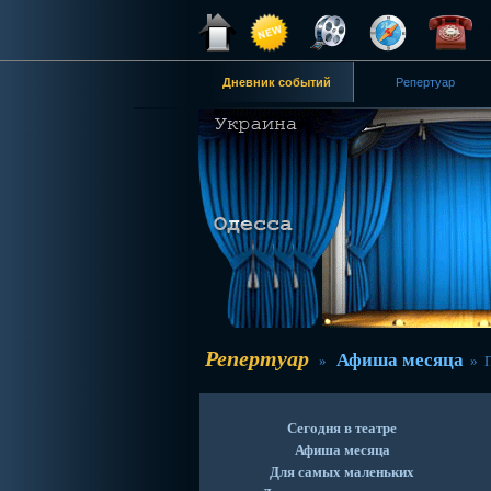
Дневник событий
Репертуар
Репертуар
Афиша месяца
»
» П
Сегодня в театре
Афиша месяца
Для самых маленьких