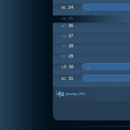
вс
24
пн
25
вт
26
ср
27
чт
28
пт
29
сб
30
вс
31
Декабрь 2015