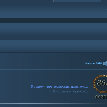
Февраль 2016
В репертуаре возможны изменения!
722-75-63
Касса театра: