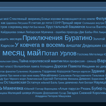
Филу
Стеклянный зверинец
ье моё
Божьи коровки возвращаются на землю
 как
Прощай овраг
Я считаю до пяти
СОУР
Царевна-Лягушка
Солнышко внутри
Хрустальный башмачок
стров сокровищ
маугли
Валять
Баглюков
Кочетов
Кайдашева семья
Любарская
Мужчина - ошибка природы
Две Бабы-Яги
Лавр
Приключения Буратино
адцать месяцев
Золотой
У ковчега в восемь
аншлаг
Дядюшкин со
 Карлсон
т месяц май
Потап Урлов
Госпожа Метелица
Ю
Вар
Тайна королевской мантии
Моя профессия - синьор
кальская-Швец
Дорогая Памела
Мещанин во дво
лет-класс!
Волшебная лампа Алладина
Здание
Гордиенко
Коршунов
етак
фанатки
Гульченко
Журавель
Пинчук
карлсон
Михайленко
ырина
Про меня и про мою маму
Сальников
Петрусевичюте
Тильтиков
ду
Бурлай-Питерова
Диманис
Бал Чёрного моря
Ложичевская
Минкина
Борисенко
Осташевская
Наумц
Остапчук
Баль
демченко
Аня Белая
ина
юбилей
Грекк
ь
Макеевка
Бубер
«Алые паруса»
Рязань
Юбилей! Гончар
Воронцова
Па
Загадка Снежной Королев
Малицкий
шевчук
Игошин
Дорошенко
мцева
Гусар
Аладдина
Питеров
Машукова