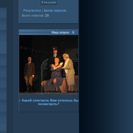
Результаты
|
Архив опросов
Всего ответов:
29
Наш опрос
• Какой спектакль Вам хотелось бы
посмотреть?