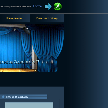
Гость
росматриваете сайт как
Наша рампа
Интернет-обзор
Поиск в разделе