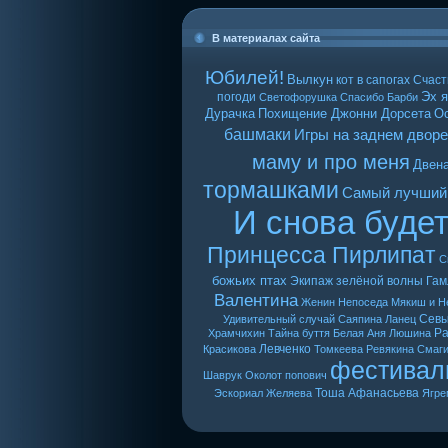
В материалах сайта
Юбилей!
Вылкун
кот в сапогах
Счаст
Эх я
погоди
Светофорушка
Спасибо Барби
Дурачка
Похищение Джонни Дорсета
О
башмаки
Игры на заднем дворе
маму и про меня
Двен
тормашками
Самый лучший
И снова буде
Принцесса Пирлипат
С
божьих птах
Экипаж зелёной волны
Гам
Валентина
Женин
Непоседа
Мякиш и Н
Сев
Удивительный случай
Саяпина
Ланец
Ра
Храмчихин
Тайна буття
Белая Аня
Люшина
Левченко
Красикова
Томкеева
Ревякина
Смаг
фестивал
Шаврук
Околот
попович
Тоша
Афанасьева
Эскориал
Желяева
Ягре