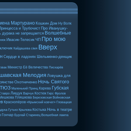
мена Мартурано
Кошкин Дом
Ну Волк
Принцесса и Трубочист
Про Иванушку-
Волшебные
 дурака не запрещается
Про мою
Ивасик-Телесик
ЧП
енюк
Вверх
 ключик
Кайдашева сiмя
н
Сердце в ладонях
Шельменко-денщик
Министр Её Величества
звак
Пискарёв
шавская Мелодия
Ловушка для
Ночь Святого
рянстве
Охотниченко
 ТЮЗ
Губская
Карева
Маленький Принц
Лищук
Костюк
Ставро
Варчук
Гирс
Фролов
Мешкова
Пляшкова
Березовская
Войновская
ев
Краснопёров
«Крымский ковчег»
Гловацкая
Ночь в театре
Костыка
дука
Гутько
Крылова
ы
Гончар
Бурлай
Старинец
Волшебная лампа