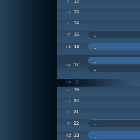
вт
12
ср
13
чт
14
пт
15
сб
16
вс
17
пн
18
вт
19
ср
20
чт
21
пт
22
сб
23