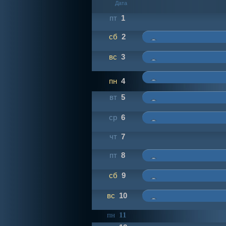
Дата
пт
1
сб
2
вс
3
пн
4
вт
5
ср
6
чт
7
пт
8
сб
9
вс
10
пн
11