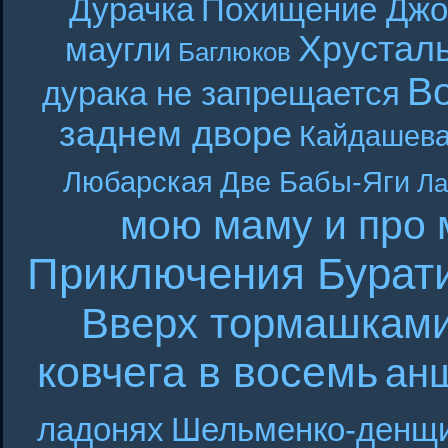
Дурачка
Похищение Джо
Хрустал
маугли
Баглюков
В
дурака не запрещается
заднем дворе
Кайдашева
Любарская
Две Бабы-Яги
Ла
мою маму и про 
Приключения Бурат
Вверх тормашкам
ковчега в восемь
ан
ладонях
Шельменко-денщ