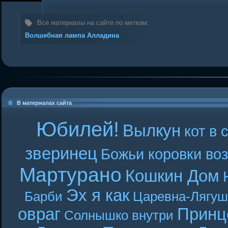
Все материалы на сайте по меткам:
Волшебная лампа Алладина
В материалах сайта
Юбилей!
Вылкун
кот в 
зверинец
Божьи коровки во
Мартурано
Кошкин Дом
Эх я как
Барби
Царевна-Лягуш
овраг
Принц
Солнышко внутри