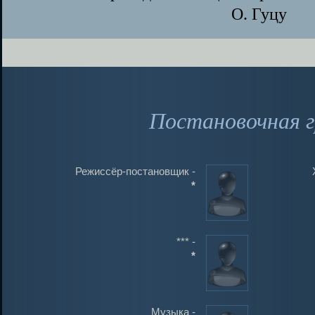
О. Гуцу
Постановочная г
Режиссёр-постановщик -
*
*** -
*
Музыка -