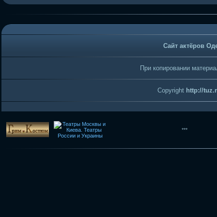
Сайт актёров Од
При копировании материал
Copyright
http://tuz
***