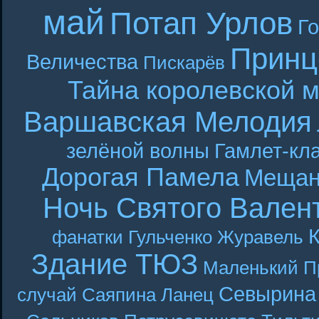
май
Потап Урлов
Г
Принц
Величества
Пискарёв
Тайна королевской 
Варшавская Мелодия
зелёной волны
Гамлет-кла
Дорогая Памела
Мещан
Ночь Святого Вален
фанатки
Гульченко
Журавель
Здание ТЮЗ
Маленький П
Севырина
случай
Саяпина
Ланец