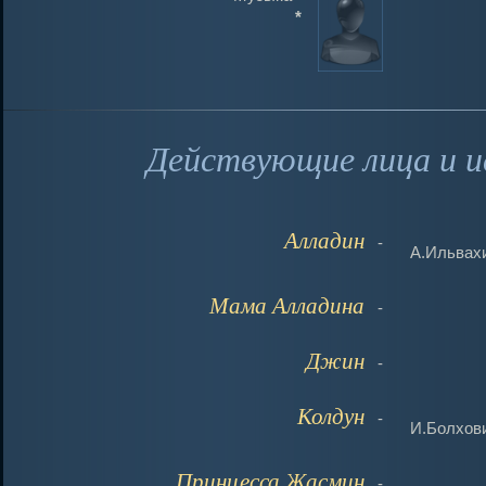
*
Действующие лица и и
Алладин
-
А.Ильвах
Мама Алладина
-
Джин
-
Колдун
-
И.Болхов
Принцесса Жасмин
-