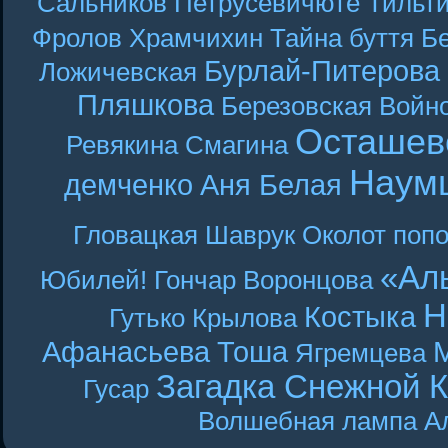
Сальников
Петрусевичюте
Тильт
Фролов
Храмчихин
Тайна буття
Б
Бурлай-Питерова
Ложичевская
Пляшкова
Березовская
Войн
Осташев
Ревякина
Смагина
Наум
демченко
Аня Белая
Гловацкая
Шаврук
Околот
поп
«Ал
Юбилей! Гончар
Воронцова
Н
Костыка
Гутько
Крылова
Афанасьева
Тоша
Ягремцева
Загадка Снежной 
Гусар
Волшебная лампа А