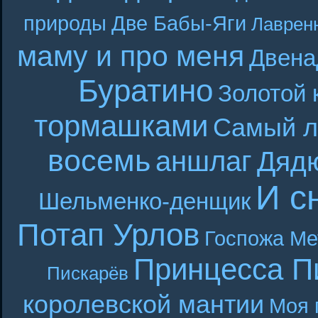
природы
Две Бабы-Яги
Лаврен
маму и про меня
Двена
Буратино
Золотой 
тормашками
Самый л
восемь
аншлаг
Дяд
И с
Шельменко-денщик
Потап Урлов
Госпожа Ме
Принцесса П
Пискарёв
королевской мантии
Моя 