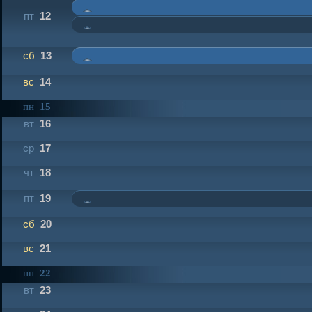
пт
12
сб
13
вс
14
пн
15
вт
16
ср
17
чт
18
пт
19
сб
20
вс
21
пн
22
вт
23