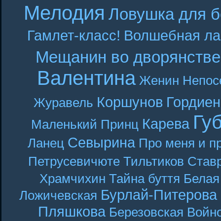
Мелодия
Ловушка для б
Гамлет-класс!
Волшебная ла
Мещанин во дворянстве
Валентина
Женин
Непос
Коршунов
Гордиен
Журавель
Гу
Карева
Маленький Принц
Севырина
Ланец
Про меня и п
Петрусевичюте
Тильтиков
Став
Храмчихин
Тайна буття
Белая
Бурлай-Питерова
Ложичевская
Пляшкова
Березовская
Войн