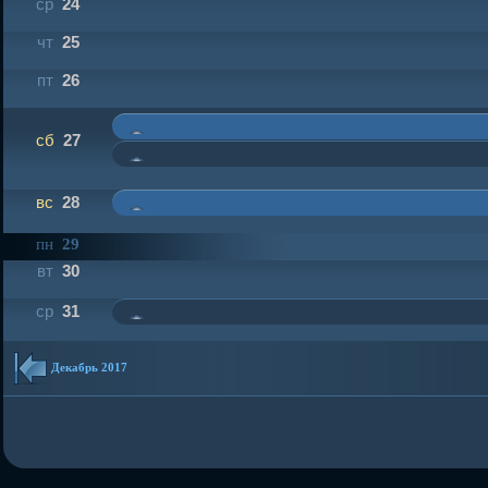
ср
24
чт
25
пт
26
сб
27
вс
28
пн
29
вт
30
ср
31
Декабрь 2017