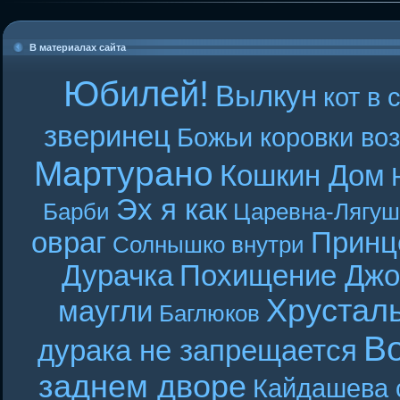
В материалах сайта
Юбилей!
Вылкун
кот в 
зверинец
Божьи коровки во
Мартурано
Кошкин Дом
Эх я как
Барби
Царевна-Лягуш
овраг
Принц
Солнышко внутри
Дурачка
Похищение Джо
Хрустал
маугли
Баглюков
В
дурака не запрещается
заднем дворе
Кайдашева 