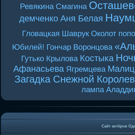
Осташев
Ревякина
Смагина
Наум
демченко
Аня Белая
Гловацкая
Шаврук
Околот
поп
«Ал
Юбилей! Гончар
Воронцова
Ноч
Костыка
Гутько
Крылова
Афанасьева
Малиц
Ягремцева
Загадка Снежной Короле
лампа Аладди
Сайт актёров Од