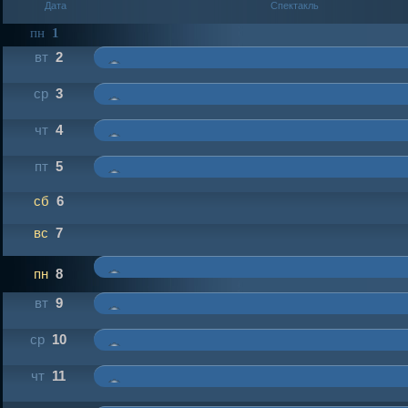
Дата
Спектакль
пн
1
вт
2
ср
3
чт
4
пт
5
сб
6
вс
7
пн
8
вт
9
ср
10
чт
11