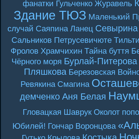
фанатки
Гульченко
Журавель
Здание ТЮЗ
Маленький П
Севырина
случай
Саяпина
Ланец
Сальников
Петрусевичюте
Тильт
Фролов
Храмчихин
Тайна буття
Б
Бурлай-Питерова
Чёрного моря
Пляшкова
Березовская
Войн
Осташев
Ревякина
Смагина
Наум
демченко
Аня Белая
Гловацкая
Шаврук
Околот
поп
«Ал
Юбилей! Гончар
Воронцова
Ноч
Костыка
Гутько
Крылова