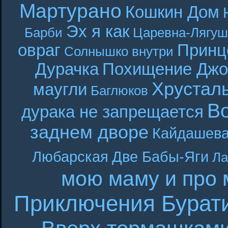
Мартурано
Кошкин Дом
Эх я как
Барби
Царевна-Лягуш
овраг
Принц
Солнышко внутри
Дурачка
Похищение Джо
Хрустал
маугли
Баглюков
В
дурака не запрещается
заднем дворе
Кайдашева
Любарская
Две Бабы-Яги
Ла
мою маму и про 
Приключения Бурат