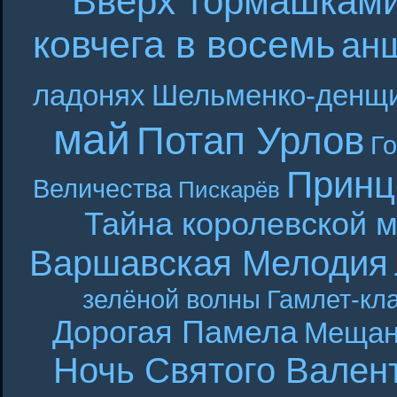
Вверх тормашкам
ковчега в восемь
ан
ладонях
Шельменко-денщ
май
Потап Урлов
Г
Принц
Величества
Пискарёв
Тайна королевской 
Варшавская Мелодия
зелёной волны
Гамлет-кла
Дорогая Памела
Мещан
Ночь Святого Вален