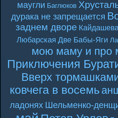
Хрустал
маугли
Баглюков
В
дурака не запрещается
заднем дворе
Кайдашева
Любарская
Две Бабы-Яги
Ла
мою маму и про 
Приключения Бурат
Вверх тормашкам
ковчега в восемь
ан
ладонях
Шельменко-денщ