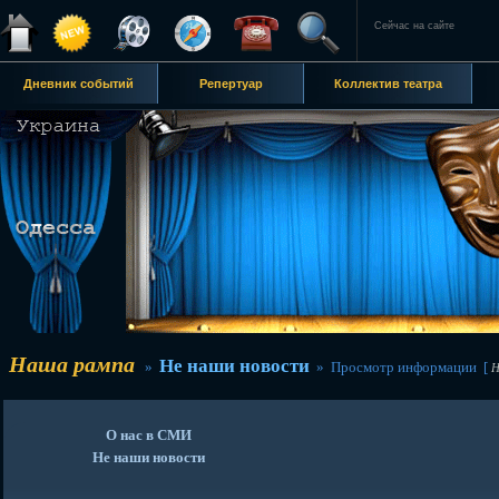
Сейчас на сайте
Дневник событий
Репертуар
Коллектив театра
Наша рампа
Не наши новости
»
» Просмотр информации [
Н
О нас в СМИ
Не наши новости