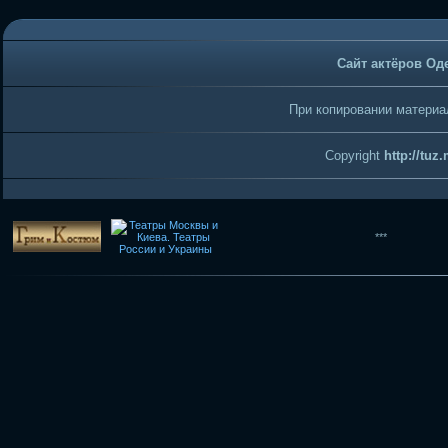
Сайт актёров Од
При копировании материал
Copyright
http://tuz
***