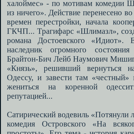
халоймес» - по мотивам комедии 
из ничего». Действие перенесено в
времен перестройки, начала коопе
ГКЧП... Трагифарс «Шлимазл», соз
романа Достоевского «Идиот». 
наследник огромного состояни
Брайтон-Бич Лейб Наумович Миши
«Князь», решивший вернуться н
Одессу, и завести там «честный» 
жениться на коренной одессит
репутацией...
Сатирический водевиль «Потянули л
комедия Островского «На всяко
простоты». Его тема - история ка