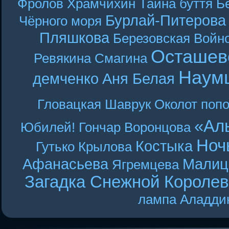
Фролов
Храмчихин
Тайна буття
Б
Бурлай-Питерова
Чёрного моря
Пляшкова
Березовская
Войн
Осташев
Ревякина
Смагина
Наум
демченко
Аня Белая
Гловацкая
Шаврук
Околот
поп
«Ал
Юбилей! Гончар
Воронцова
Ноч
Костыка
Гутько
Крылова
Афанасьева
Малиц
Ягремцева
Загадка Снежной Короле
лампа Аладди