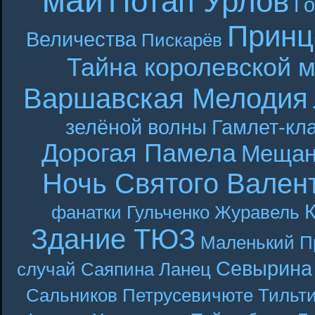
май
Потап Урлов
Г
Принц
Величества
Пискарёв
Тайна королевской 
Варшавская Мелодия
зелёной волны
Гамлет-кла
Дорогая Памела
Мещан
Ночь Святого Вален
фанатки
Гульченко
Журавель
Здание ТЮЗ
Маленький П
Севырина
случай
Саяпина
Ланец
Сальников
Петрусевичюте
Тильт