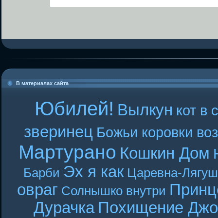
В материалах сайта
Юбилей!
Вылкун
кот в 
зверинец
Божьи коровки во
Мартурано
Кошкин Дом
Эх я как
Барби
Царевна-Лягуш
овраг
Принц
Солнышко внутри
Дурачка
Похищение Джо