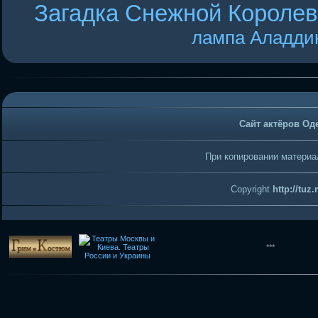
Загадка Снежной Короле
лампа Аладди
Сайт актёров Од
При копировании материал
Copyright
http://tuz
***