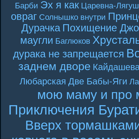
Эх я как
Барби
Царевна-Лягуш
овраг
Принц
Солнышко внутри
Дурачка
Похищение Джо
Хрустал
маугли
Баглюков
В
дурака не запрещается
заднем дворе
Кайдашева
Любарская
Две Бабы-Яги
Ла
мою маму и про 
Приключения Бурат
Вверх тормашкам