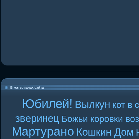
В материалах сайта
Юбилей!
Вылкун
кот в 
зверинец
Божьи коровки во
Мартурано
Кошкин Дом