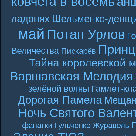
ковчега в восемь
ан
ладонях
Шельменко-денщ
май
Потап Урлов
Г
Принц
Величества
Пискарёв
Тайна королевской 
Варшавская Мелодия
зелёной волны
Гамлет-кла
Дорогая Памела
Мещан
Ночь Святого Вален
Г
фанатки
Гульченко
Журавель