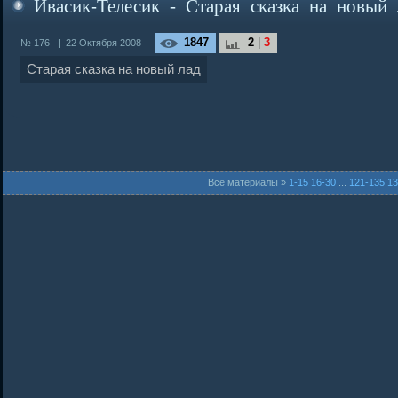
Ивасик-Телесик - Старая сказка на новый 
1847
2
|
3
№ 176
|
22 Октября 2008
Старая сказка на новый лад
Все материалы »
1-15
16-30
...
121-135
13