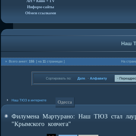
Art + Кино + TV
Информ-сайты
Обмен ссылками
Наш Т
» Всего анкет:
155
[ на
11
страницах ]
На стран
Сортировать по:
Дате
·
Алфавиту
Наш ТЮЗ в интернете
Одесса
Филумена Мартурано: Наш ТЮЗ стал лау
"Крымского ковчега"