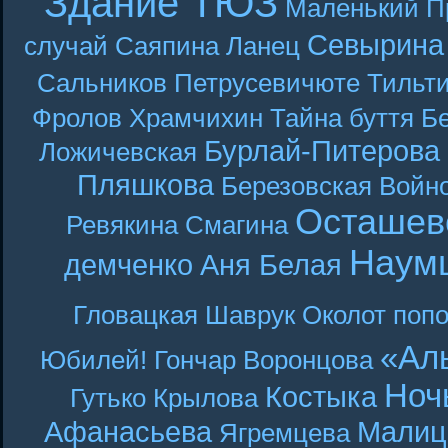
Здание ТЮЗ
Маленький П
Севырина
случай
Саяпина
Ланец
Сальников
Петрусевичюте
Тильт
Фролов
Храмчихин
Тайна буття
Б
Бурлай-Питерова
Ложичевская
Пляшкова
Березовская
Войн
Осташев
Ревякина
Смагина
Наум
демченко
Аня Белая
Гловацкая
Шаврук
Околот
поп
«Ал
Юбилей! Гончар
Воронцова
Ноч
Костыка
Гутько
Крылова
Афанасьева
Малиц
Ягремцева