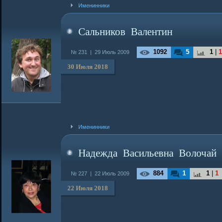
Именинники
Сальников Валентин
1092
5
1
|
1
№ 231 |
29 Июль 2009
30 Июля 2018
Именинники
Надежда Васильевна Волочай
884
1
1
|
1
№ 227 |
22 Июль 2009
22 Июля 2018