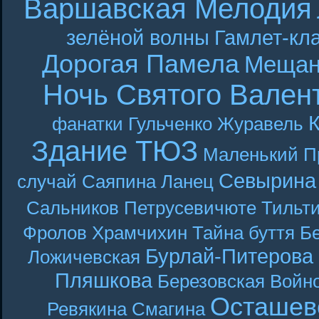
Варшавская Мелодия
зелёной волны
Гамлет-кла
Дорогая Памела
Мещан
Ночь Святого Вален
фанатки
Гульченко
Журавель
Здание ТЮЗ
Маленький П
Севырина
случай
Саяпина
Ланец
Сальников
Петрусевичюте
Тильт
Фролов
Храмчихин
Тайна буття
Б
Бурлай-Питерова
Ложичевская
Пляшкова
Березовская
Войн
Осташев
Ревякина
Смагина