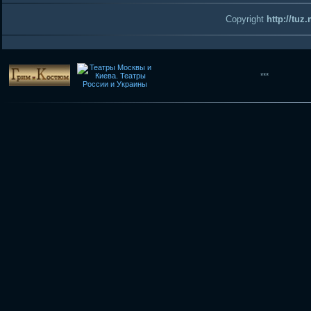
Copyright
http://tuz
***