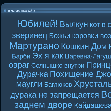
В материалах сайта
Юбилей!
Вылкун
кот в 
зверинец
Божьи коровки во
Мартурано
Кошкин Дом
Эх я как
Барби
Царевна-Лягуш
овраг
Принц
Солнышко внутри
Дурачка
Похищение Джо
Хрустал
маугли
Баглюков
В
дурака не запрещается
заднем дворе
Кайдашева