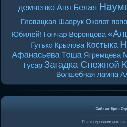
Наум
демченко
Аня Белая
Гловацкая
Шаврук
Околот
поп
«Ал
Юбилей! Гончар
Воронцова
Н
Костыка
Гутько
Крылова
Афанасьева
Тоша
Ягремцева
Загадка Снежной 
Гусар
Волшебная лампа А
Сайт актёров Од
При копировании материал