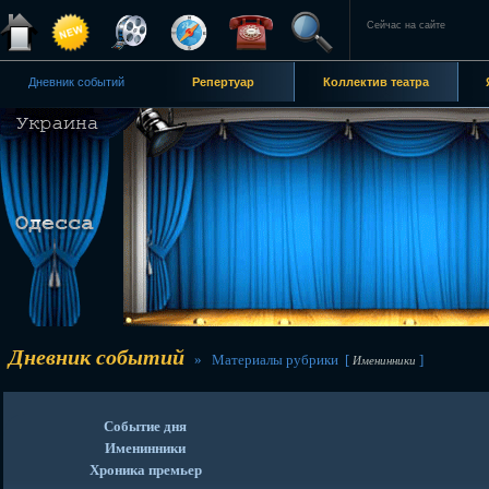
Сейчас на сайте
Дневник событий
Репертуар
Коллектив театра
Дневник событий
» Материалы рубрики [
]
Именинники
Событие дня
Именинники
Хроника премьер