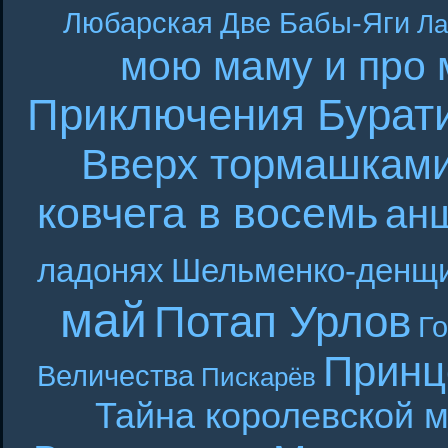
Любарская
Две Бабы-Яги
Ла
мою маму и про 
Приключения Бурат
Вверх тормашкам
ковчега в восемь
ан
ладонях
Шельменко-денщ
май
Потап Урлов
Г
Принц
Величества
Пискарёв
Тайна королевской 