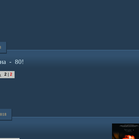
8
а - 80!
2
|
2
2018