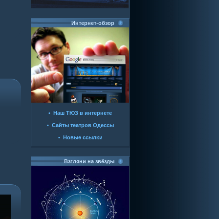
Интернет-обзор
•
Наш ТЮЗ в интернете
•
Сайты театров Одессы
•
Новые ссылки
Взгляни на звёзды