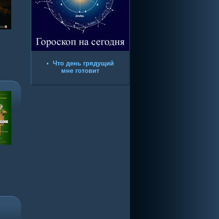
•
Что день грядущий
мне готовит