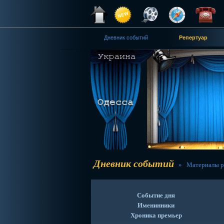
Дневник событий
Репертуар
Дневник событий
» Материалы р
Событие дня
Именинники
Хроника премьер