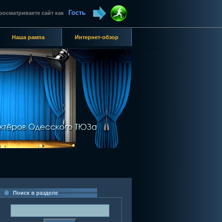
Гость
росматриваете сайт как
Наша рампа
Интернет-обзор
Поиск в разделе