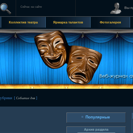
Сейчас на сайте
Вы п
Коллектив театра
Ярмарка талантов
Фотогалерея
убрики [
]
Событие дня
Популярные
Архив раздела