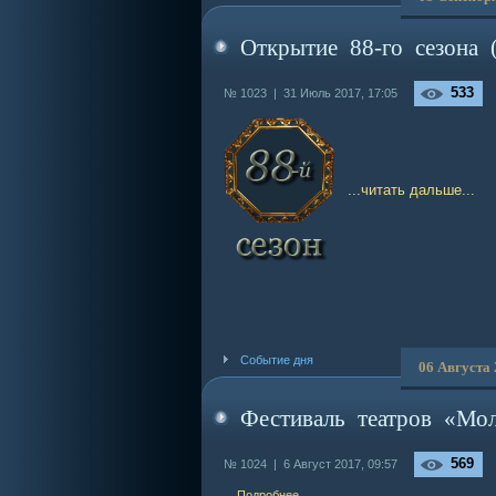
Открытие 88-го сезона 
533
№ 1023 |
31 Июль 2017, 17:05
...читать дальше...
Событие дня
06 Августа
Фестиваль театров «Мо
569
№ 1024 |
6 Август 2017, 09:57
Подробнее ...