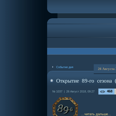
Событие дня
26 Августа
Открытие 89-го сезона 
468
№ 1037 |
26 Август 2018, 09:27
...читать дальше...