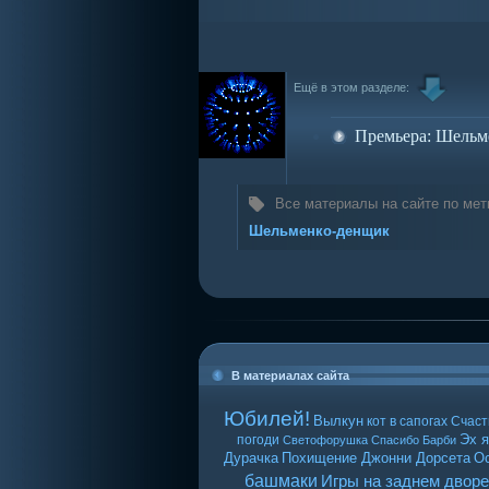
Ещё в этом разделе:
Премьера: Шельм
Все материалы на сайте по мет
Шельменко-денщик
В материалах сайта
Юбилей!
Вылкун
кот в сапогах
Счаст
Эх я
погоди
Светофорушка
Спасибо Барби
Дурачка
Похищение Джонни Дорсета
О
башмаки
Игры на заднем дворе