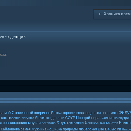
Хроника прем
енко-денщик
кам:
Филу
Стеклянный зверинец
ье моё
Божьи коровки возвращаются на землю
 как
Прощай овраг
Я считаю до пяти
СОУР
Царевна-Лягушка
Солнышко внутри
Хрустальный башмачок
стров сокровищ
маугли
Валять
Баглюков
Кочетов
Кайдашева семья
Мужчина - ошибка природы
Любарская
Две Бабы-Яги
Лавр