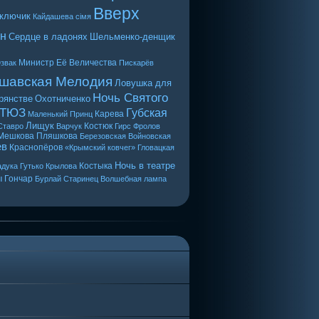
Вверх
 ключик
Кайдашева сiмя
н
Сердце в ладонях
Шельменко-денщик
Министр Её Величества
звак
Пискарёв
шавская Мелодия
Ловушка для
Ночь Святого
рянстве
Охотниченко
 ТЮЗ
Губская
Карева
Маленький Принц
Лищук
Костюк
Ставро
Варчук
Гирс
Фролов
Мешкова
Пляшкова
Березовская
Войновская
ев
Краснопёров
«Крымский ковчег»
Гловацкая
Ночь в театре
Костыка
дука
Гутько
Крылова
ы
Гончар
Бурлай
Старинец
Волшебная лампа