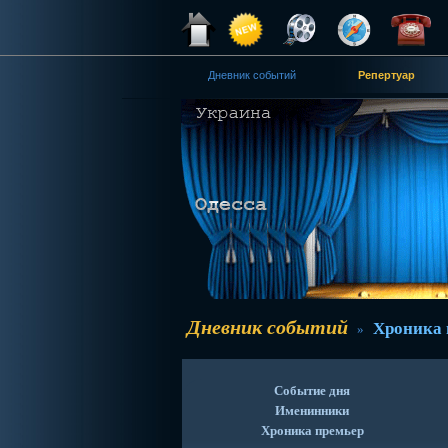
Дневник событий
Репертуар
Дневник событий
Хроника 
»
Событие дня
Именинники
Хроника премьер