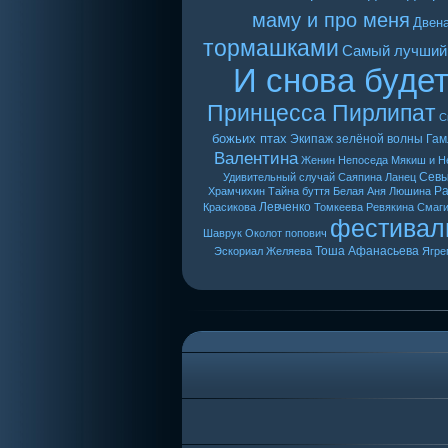
маму и про меня
Двен
тормашками
Самый лучший
И снова буде
Принцесса Пирлипат
С
божьих птах
Экипаж зелёной волны
Гам
Валентина
Женин
Непоседа
Мякиш и Н
Сев
Удивительный случай
Саяпина
Ланец
Ра
Храмчихин
Тайна буття
Белая Аня
Люшина
Левченко
Красикова
Томкеева
Ревякина
Смаг
фестивал
Шаврук
Околот
попович
Тоша
Афанасьева
Эскориал
Желяева
Ягре