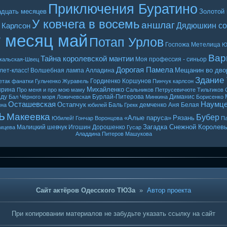
Приключения Буратино
адцать месяцев
Золотой
У ковчега в восемь
аншлаг
Дядюшкин со
 Карлсон
т месяц май
Потап Урлов
Госпожа Метелица
Ю
Вар
Тайна королевской мантии
Моя профессия - синьор
кальская-Швец
Дорогая Памела
Мещанин во дво
лет-класс!
Волшебная лампа Алладина
Здание
Гордиенко
Коршунов
етак
фанатки
Гульченко
Журавель
Пинчук
карлсон
Михайленко
ырина
Про меня и про мою маму
Сальников
Петрусевичюте
Тильтиков
ду
Бурлай-Питерова
Диманис
Бал Чёрного моря
Ложичевская
Минкина
Борисенко
Осташевская
Наумц
Остапчук
Баль
демченко
Аня Белая
ина
юбилей
Грекк
ь
Макеевка
Бубер
«Алые паруса»
Рязань
Юбилей! Гончар
Воронцова
Па
Загадка Снежной Королев
Малицкий
шевчук
Игошин
Дорошенко
мцева
Гусар
Аладдина
Питеров
Машукова
Сайт актёров Одесского ТЮЗа
»
Автор проекта
При копировании материалов не забудьте указать ссылку на сайт