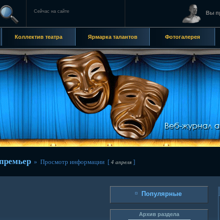
Сейчас на сайте
Вы п
Коллектив театра
Ярмарка талантов
Фотогалерея
премьер
» Просмотр информации [
]
4 апреля
Популярные
Архив раздела