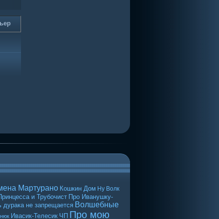
ьер
мена Мартурано
Кошкин Дом
Ну Волк
Принцесса и Трубочист
Про Иванушку-
Волшебные
 дурака не запрещается
Про мою
Ивасик-Телесик
ЧП
енюк