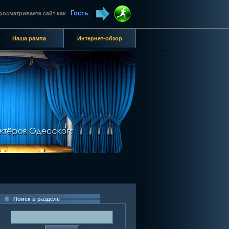
Гость
росматриваете сайт как
Наша рампа
Интернет-обзор
Поиск в разделе