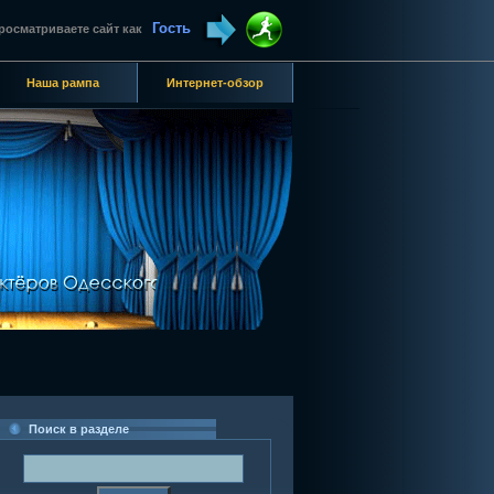
Гость
росматриваете сайт как
Наша рампа
Интернет-обзор
Поиск в разделе