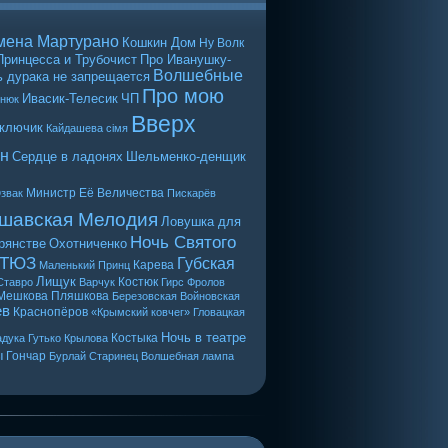
мена Мартурано
Кошкин Дом
Ну Волк
Принцесса и Трубочист
Про Иванушку-
Волшебные
 дурака не запрещается
Про мою
Ивасик-Телесик
ЧП
енюк
Вверх
 ключик
Кайдашева сiмя
н
Сердце в ладонях
Шельменко-денщик
Министр Её Величества
звак
Пискарёв
шавская Мелодия
Ловушка для
Ночь Святого
рянстве
Охотниченко
 ТЮЗ
Губская
Карева
Маленький Принц
Лищук
Костюк
Ставро
Варчук
Гирс
Фролов
Мешкова
Пляшкова
Березовская
Войновская
ев
Краснопёров
«Крымский ковчег»
Гловацкая
Ночь в театре
Костыка
дука
Гутько
Крылова
ы
Гончар
Бурлай
Старинец
Волшебная лампа