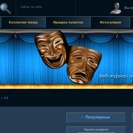
Сейчас на сайте
Вы п
Коллектив театра
Ярмарка талантов
Фотогалерея
ь
»
04
Популярные
Архив раздела