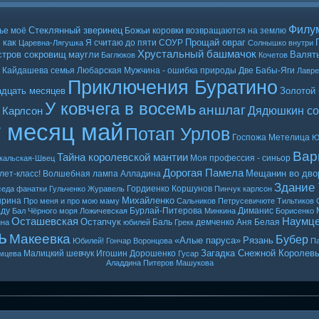
Филу
Стеклянный зверинец
ье моё
Божьи коровки возвращаются на землю
 как
Прощай овраг
Я считаю до пяти
СОУР
Царевна-Лягушка
Солнышко внутри
Хрустальный башмачок
стров сокровищ
маугли
Валять
Баглюков
Кочетов
Кайдашева семья
Любарская
Мужчина - ошибка природы
Две Бабы-Яги
Лавр
Приключения Буратино
адцать месяцев
Золотой
У ковчега в восемь
аншлаг
Дядюшкин со
 Карлсон
т месяц май
Потап Урлов
Госпожа Метелица
Ю
Вар
Тайна королевской мантии
Моя профессия - синьор
кальская-Швец
Дорогая Памела
Мещанин во дво
лет-класс!
Волшебная лампа Алладина
Здание
Гордиенко
Коршунов
седа
фанатки
Гульченко
Журавель
Пинчук
карлсон
Михайленко
ырина
Про меня и про мою маму
Сальников
Петрусевичюте
Тильтиков
ду
Бурлай-Питерова
Диманис
Бал Чёрного моря
Ложичевская
Минкина
Борисенко
Осташевская
Наумц
Остапчук
Баль
демченко
Аня Белая
ина
юбилей
Грекк
ь
Макеевка
Бубер
«Алые паруса»
Рязань
Юбилей! Гончар
Воронцова
Па
Загадка Снежной Королев
Малицкий
шевчук
Игошин
Дорошенко
мцева
Гусар
Аладдина
Питеров
Машукова