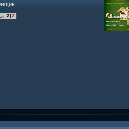
енщик
2
|
2