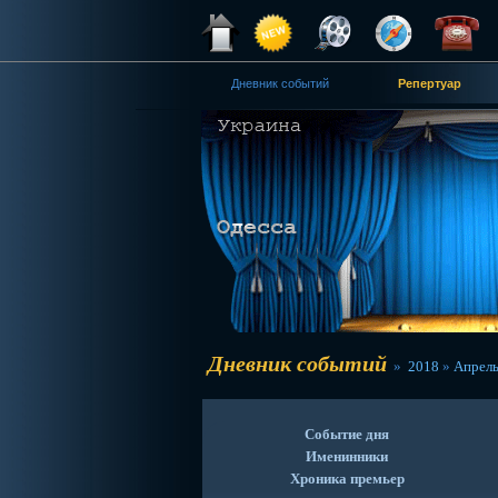
Дневник событий
Репертуар
Дневник событий
»
2018
»
Апрел
Событие дня
Именинники
Хроника премьер