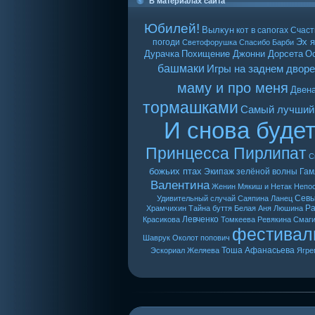
В материалах сайта
Юбилей!
Вылкун
кот в сапогах
Счаст
Эх я
погоди
Светофорушка
Спасибо Барби
Дурачка
Похищение Джонни Дорсета
О
башмаки
Игры на заднем дворе
маму и про меня
Двен
тормашками
Самый лучший
И снова буде
Принцесса Пирлипат
С
божьих птах
Экипаж зелёной волны
Гам
Валентина
Женин
Мякиш и Нетак
Непо
Сев
Удивительный случай
Саяпина
Ланец
Ра
Храмчихин
Тайна буття
Белая Аня
Люшина
Левченко
Красикова
Томкеева
Ревякина
Смаг
фестивал
Шаврук
Околот
попович
Тоша
Афанасьева
Эскориал
Желяева
Ягре