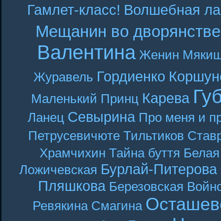
Гамлет-класс!
Волшебная ла
Мещанин во дворянстве
Валентина
Женин
Мякиш
Гордиенко
Коршун
Журавель
Гу
Карева
Маленький Принц
Севырина
Ланец
Про меня и п
Петрусевичюте
Тильтиков
Став
Храмчихин
Тайна буття
Белая
Бурлай-Питерова
Ложичевская
Пляшкова
Березовская
Войн
Осташев
Ревякина
Смагина