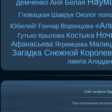
Наум
демченко
Аня Белая
Гловацкая
Шаврук
Околот
поп
«Ал
Юбилей! Гончар
Воронцова
Ноч
Костыка
Гутько
Крылова
Афанасьева
Малиц
Ягремцева
Загадка Снежной Короле
лампа Аладди
Сайт актёров Од
При копировании материал