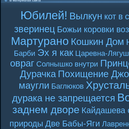
В материалах сайта
Юбилей!
Вылкун
кот в 
зверинец
Божьи коровки во
Мартурано
Кошкин Дом
Эх я как
Барби
Царевна-Лягуш
овраг
Принц
Солнышко внутри
Дурачка
Похищение Джо
Хрустал
маугли
Баглюков
В
дурака не запрещается
заднем дворе
Кайдашева 
природы
Две Бабы-Яги
Лаврен