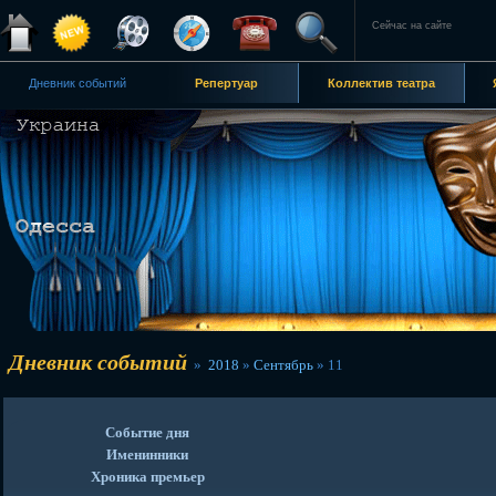
Сейчас на сайте
Дневник событий
Репертуар
Коллектив театра
Дневник событий
»
2018
»
Сентябрь
»
11
Событие дня
Именинники
Хроника премьер