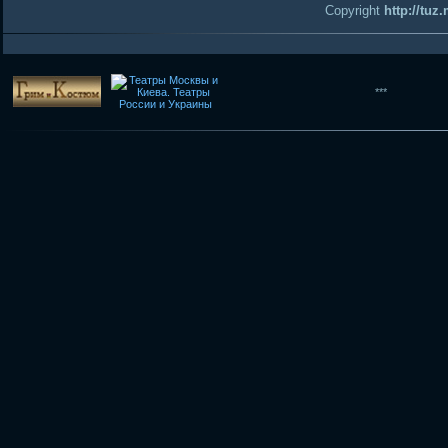
Copyright
http://tuz
***