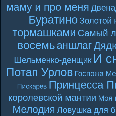
маму и про меня
Двена
Буратино
Золотой 
тормашками
Самый л
восемь
аншлаг
Дяд
И с
Шельменко-денщик
Потап Урлов
Госпожа Ме
Принцесса П
Пискарёв
королевской мантии
Моя 
Мелодия
Ловушка для б