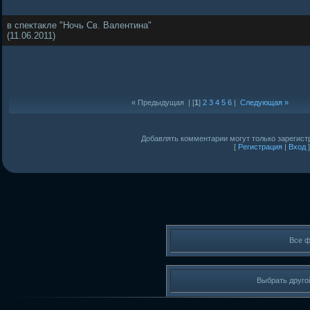
в спектакле "Ночь Св. Валентина"
(11.06.2011)
« Предыдущая
| [
1
]
2
3
4
5
6
|
Следующая »
Добавлять комментарии могут только зарегист
[
Регистрация
|
Вход
]
Все 
Выбрать друго