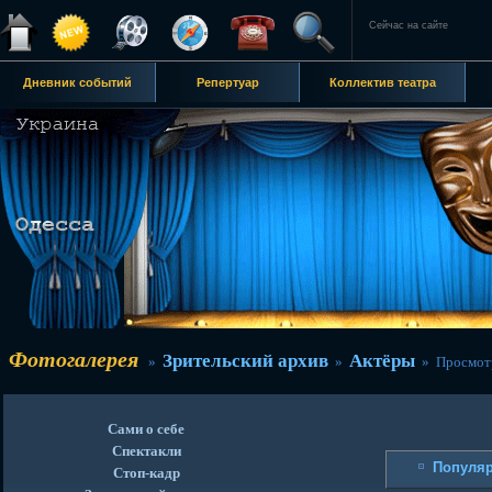
Сейчас на сайте
Дневник событий
Репертуар
Коллектив театра
Фотогалерея
Зрительский архив
Актёры
»
»
» Просмот
Сами о себе
Спектакли
Популя
Стоп-кадр