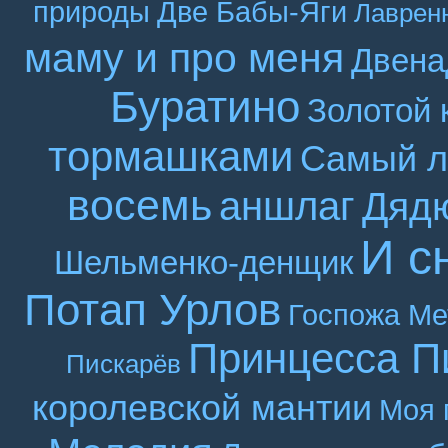
природы
Две Бабы-Яги
Лаврен
маму и про меня
Двена
Буратино
Золотой 
тормашками
Самый л
восемь
аншлаг
Дяд
И с
Шельменко-денщик
Потап Урлов
Госпожа Ме
Принцесса П
Пискарёв
королевской мантии
Моя 