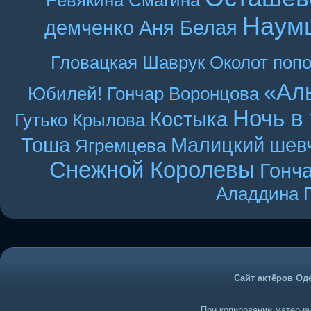
Ревякина
Смагина
Наум
демченко
Аня Белая
Гловацкая
Шаврук
Околот
поп
«Ал
Юбилей! Гончар
Воронцова
Ночь в
Костыка
Гутько
Крылова
Тоша
Малицкий
шев
Ягремцева
Снежной Королевы
Гонч
Аладдина
Сайт актёров Од
При копировании материал