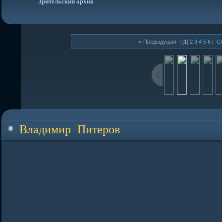
Зрительский архив
« Предыдущая
| [
1
]
2
3
4
5
6
|
С
Владимир Питеров