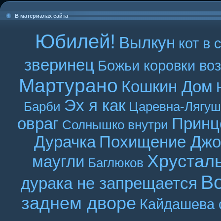
В материалах сайта
Юбилей!
Вылкун
кот в 
зверинец
Божьи коровки во
Мартурано
Кошкин Дом
Эх я как
Барби
Царевна-Лягуш
овраг
Принц
Солнышко внутри
Дурачка
Похищение Джо
Хрустал
маугли
Баглюков
В
дурака не запрещается
заднем дворе
Кайдашева 