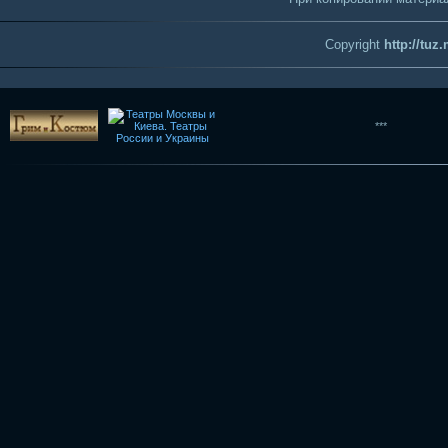
Copyright
http://tuz
***