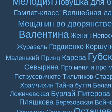
Мелодия
Ловушка для б
Гамлет-класс!
Волшебная ла
Мещанин во дворянстве
Валентина
Женин
Непос
Гордиенко
Коршун
Журавель
Губс
Карева
Маленький Принц
Севырина
Про меня и про 
Петрусевичюте
Тильтиков
Став
Храмчихин
Тайна буття
Белая
Бурлай-Питерова
Ложичевская
Пляшкова
Березовская
Войн
Осташев