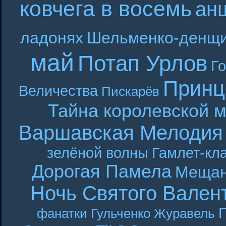
ковчега в восемь
ан
ладонях
Шельменко-денщ
май
Потап Урлов
Г
Принц
Величества
Пискарёв
Тайна королевской 
Варшавская Мелодия
зелёной волны
Гамлет-кла
Дорогая Памела
Мещан
Ночь Святого Вален
Г
фанатки
Гульченко
Журавель