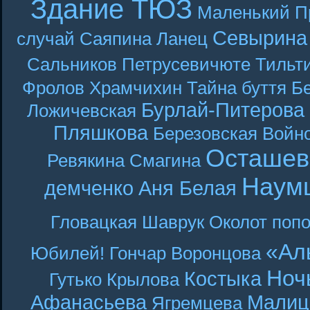
Здание ТЮЗ
Маленький П
Севырина
случай
Саяпина
Ланец
Сальников
Петрусевичюте
Тильт
Фролов
Храмчихин
Тайна буття
Б
Бурлай-Питерова
Ложичевская
Пляшкова
Березовская
Войн
Осташев
Ревякина
Смагина
Наум
демченко
Аня Белая
Гловацкая
Шаврук
Околот
поп
«Ал
Юбилей! Гончар
Воронцова
Ноч
Костыка
Гутько
Крылова
Афанасьева
Малиц
Ягремцева