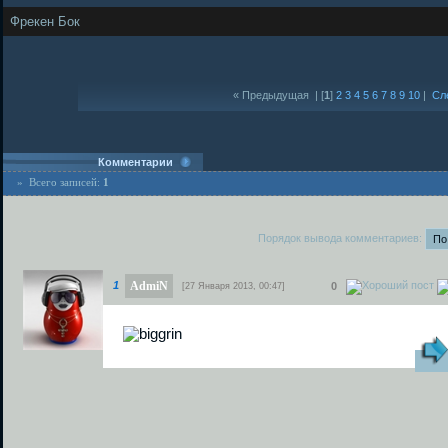
Фрекен Бок
« Предыдущая
| [
1
]
2
3
4
5
6
7
8
9
10
|
Сл
Комментарии
» Всего записей:
1
Порядок вывода комментариев:
AdmiN
1
0
[27 Января 2013, 00:47]