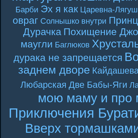
Эх я как
Барби
Царевна-Лягуш
овраг
Принц
Солнышко внутри
Дурачка
Похищение Джо
Хрустал
маугли
Баглюков
В
дурака не запрещается
заднем дворе
Кайдашева
Любарская
Две Бабы-Яги
Л
мою маму и про
Приключения Бурат
Вверх тормашкам