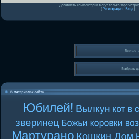
Добавлять комментарии могут только зарегистри
[
Регистрация
|
Вход
]
Все фот
Выбрать д
В материалах сайта
Юбилей!
Вылкун
кот в 
зверинец
Божьи коровки во
Мартурано
Кошкин Дом