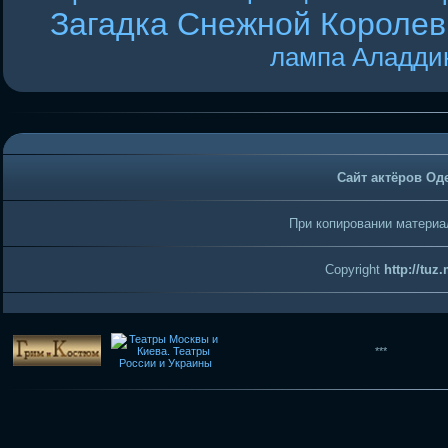
Загадка Снежной Короле
лампа Аладди
Сайт актёров Од
При копировании материал
Copyright
http://tuz
***