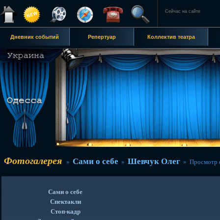
Сейчас на сайте
Дневник событий
Репертуар
Коллектив театра
Фотогалерея
Сами о себе
Шевчук Олег
»
»
» Просмотр 
Сами о себе
Спектакли
Стоп-кадр