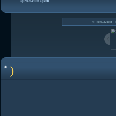
Зрительский архив
« Предыдущая
| [
)