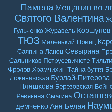
Памела
Мещанин во д
Святого Валентина
Ж
Коршунов
Гульченко
Журавель
ТЮЗ
Кар
Маленький Принц
Севырина
Саяпина
Ланец
Про
Сальников
Петрусевичюте
Тильт
Фролов
Храмчихин
Тайна буття
Б
Бурлай-Питерова
Ложичевская
Пляшкова
Березовская
Войн
Осташев
Ревякина
Смагина
Наум
демченко
Аня Белая