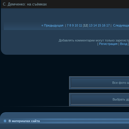
С. Демченко: на съёмках
« Предыдущая
|
7
8
9
10
11
[
12
]
13
14
15
16
17
|
Следующа
Добавлять комментарии могут только зарегист
[
Регистрация
|
Вход
]
Все фото 
Выбрать д
В материалах сайта