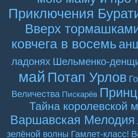
Приключения Бурат
Вверх тормашкам
ковчега в восемь
ан
ладонях
Шельменко-денщ
май
Потап Урлов
Г
Принц
Величества
Пискарёв
Тайна королевской 
Варшавская Мелодия
зелёной волны
Гамлет-класс!
В