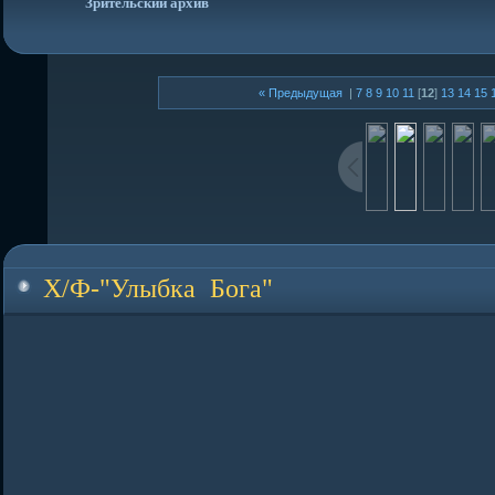
Зрительский архив
« Предыдущая
|
7
8
9
10
11
[
12
]
13
14
15
Х/Ф-"Улыбка Бога"