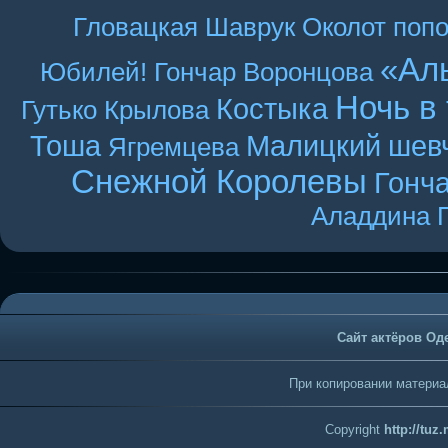
Гловацкая
Шаврук
Околот
поп
«Ал
Юбилей! Гончар
Воронцова
Ночь в
Костыка
Гутько
Крылова
Тоша
Малицкий
шев
Ягремцева
Снежной Королевы
Гонч
Аладдина
Сайт актёров Од
При копировании материал
Copyright
http://tuz