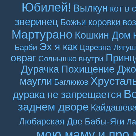
Юбилей!
Вылкун
кот в 
зверинец
Божьи коровки во
Мартурано
Кошкин Дом
Эх я как
Барби
Царевна-Лягуш
овраг
Принц
Солнышко внутри
Дурачка
Похищение Джо
Хрустал
маугли
Баглюков
В
дурака не запрещается
заднем дворе
Кайдашева
Любарская
Две Бабы-Яги
Ла
мою маму и про 