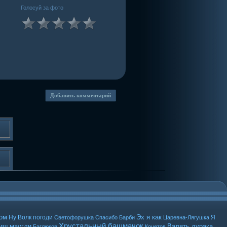
Голосуй за фото
ом
Эх я как
Ну Волк погоди
Я
Светофорушка
Спасибо Барби
Царевна-Лягушка
Хрустальный башмачок
вищ
маугли
Валять дурака
Баглюков
Кочетов