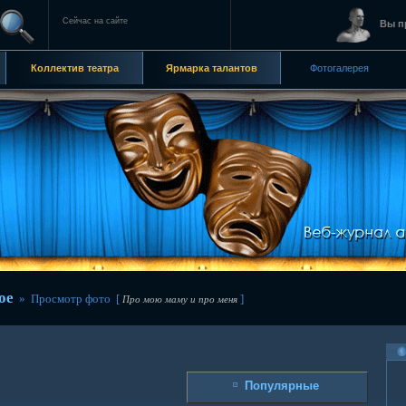
Сейчас на сайте
Вы п
Коллектив театра
Ярмарка талантов
Фотогалерея
ое
» Просмотр фото [
]
Про мою маму и про меня
Популярные