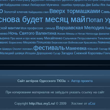
ре
Кайдашева семья
Любарская
Мужчина - ошибка природы
Две Бабы-Яги
Ла
о
Вверх тормашками
Самы
Золотой ключик
Кайдашева сiмя
снова будет месяц май
Потап У
Варшавская Мелодия
ской мантии
Лов
Моя профессия - синьор
Ночь Святого Валентина
ченко
Женин
Мякиш и Нетак
Непоседа
фанатки
Михайленко
вырина
Про меня и про мою маму
Сальников
Петрусевичюте
Тильтико
манис
Мешкова
Пляшкова
Левченк
Борисенко
Березовская
Войновская
Красикова
фестиваль
Макеевка
ая
Шаврук
Околот
попович
Юбилей! Гончар
В
Загадка Снежной Королевы
Малицкий
шевчук
Игошин
Дорошенко
Гонч
Гусар
Сайт актёров Одесского ТЮЗа
»
Автор проекта
При копировании материалов не забудьте указать ссылку на сайт
Copyright
http://tuz.my1.ru/
© 2009
Хостинг от
uCoz