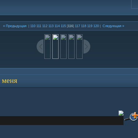
« Предыдущая
|
110
111
112
113
114
115
[
116
]
117
118
119
120
|
Следующая »
 меня