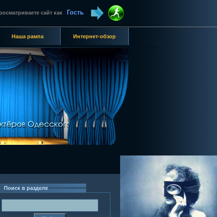
Гость
росматриваете сайт как
Наша рампа
Интернет-обзор
Поиск в разделе