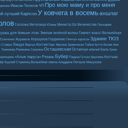
Про мою маму и про меня
Ивасик-Телесик
ЧП
вренюк
У ковчега в восемь
аншлаг
й лучший Карлсон
рлов
Госпожа Метелица
Министр Её Величества
Юзвак
Пискарёв
ушка для божьих птах
Экипаж зелёной волны
Гамлет-класс!
Волшебная
Здание ТЮЗ
Коршунов
Гордиенко
Гульченко
Журавель
Пинчук
карлсон
Лищук
Костюк
в
Ставро
Варчук
Гирс
Фролов
Храмчихин
Тайна буття
Белая Аня
Осташевская
Остапчук
о
Баль
Томкеева
Ревякина
Смагина
юбилей
Грекк
Бубер
«Алые паруса»
Рязань
Костыка
оронцова
Падука
Гутько
Крылова
ар
Бурлай
Старинец
Волшебная лампа Аладдина
Питеров
Машукова