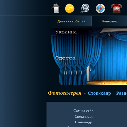
Дневник событий
Репертуар
Фотогалерея
Стоп-кадр
Разн
»
»
Сами о себе
Спектакли
Стоп-кадр