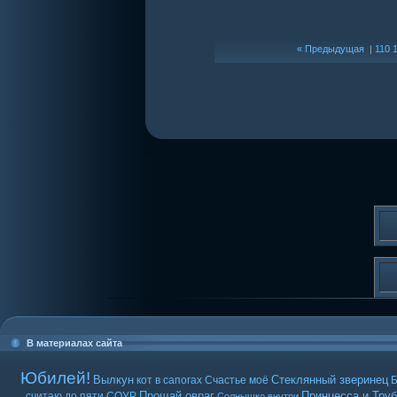
« Предыдущая
|
110
В материалах сайта
Юбилей!
Вылкун
Стеклянный зверинец
кот в сапогах
Счастье моё
Б
Прощай овраг
Принцесса и Труб
считаю до пяти
СОУР
Солнышко внутри