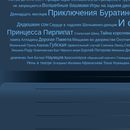
Волшебные башмаки
Игры на заднем дво
не запрещается
Приключения Буратин
Двенадцать месяцев
И 
Дядюшкин сон
Сердце в ладонях
Шельменко-денщик
Принцесса Пирлипат
Тайна королев
Скальская-Швец
Дорогая Памела
Мещанин во дворянстве
Охотни
лампа Алладина
Губская
Карева
Се
Маленький Принц
Удивительный случай
Саяпина
Ланец
Раду
Бурлай-Питерова
Ди
Люшина
Ложичевская
Бал Чёрного моря
Минкина
Наумцев
демченко
Аня Белая
Краснопёров
«Крымский ковчег»
Гловацк
Ночь в театре
Афанасьева
Тоша
Эскориал
Желяева
Ягремцева