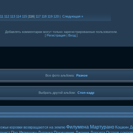
111
112
113
114
115
[
116
]
117
118
119
120
|
Следующая »
Добавлять комментарии могут только зарегистрированные пользователи.
[
Регистрация
|
Вход
]
Все фото альбома:
Разное
Выбрать другой альбом:
Стоп-кадр
Филумена Мартурано
Кошкин Д
ожьи коровки возвращаются на землю
очист
Про Иванушку-Дурачка
Похищение Джонни Дорсета
Остров сокро