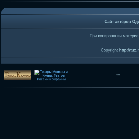
Сайт актёров Од
При копировании материал
Copyright
http://tuz
***