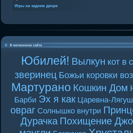
Игры на заднем дворе
В материалах сайта
Юбилей!
Вылкун
кот в 
зверинец
Божьи коровки во
Мартурано
Кошкин Дом
Эх я как
Барби
Царевна-Лягуш
овраг
Принц
Солнышко внутри
Дурачка
Похищение Джо
Хрустал