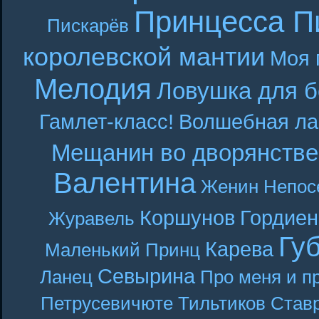
Принцесса П
Пискарёв
королевской мантии
Моя 
Мелодия
Ловушка для б
Гамлет-класс!
Волшебная ла
Мещанин во дворянстве
Валентина
Женин
Непос
Коршунов
Гордиен
Журавель
Гу
Карева
Маленький Принц
Севырина
Ланец
Про меня и п
Петрусевичюте
Тильтиков
Став