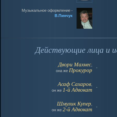
Музыкальное оформление -
В.Пинчук
Действующие лица и и
Двори Махнес
,
-
Прокурор
она же
Асаф Сахаров
,
-
1-й Адвокат
он же
Шмулик Купер
,
-
2-й Адвокат
он же