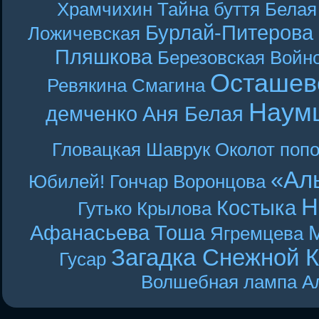
Храмчихин
Тайна буття
Белая
Бурлай-Питерова
Ложичевская
Пляшкова
Березовская
Войн
Осташев
Ревякина
Смагина
Наум
демченко
Аня Белая
Гловацкая
Шаврук
Околот
поп
«Ал
Юбилей! Гончар
Воронцова
Н
Костыка
Гутько
Крылова
Афанасьева
Тоша
Ягремцева
Загадка Снежной 
Гусар
Волшебная лампа А