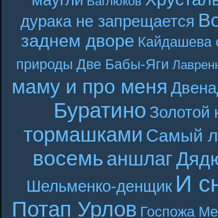
маугли
Баглюков
В
дурака не запрещается
заднем дворе
Кайдашева 
природы
Две Бабы-Яги
Лаврен
маму и про меня
Двена
Буратино
Золотой 
тормашками
Самый л
восемь
аншлаг
Дяд
И с
Шельменко-денщик
Потап Урлов
Госпожа Ме