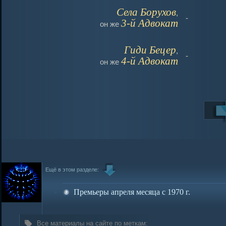
Села Борухов
,
-
3-й Адвокат
он же
Гиди Бецер
,
-
4-й Адвокат
он же
Ещё в этом разделе:
Премьеры апреля месяца с 1970 г.
Все материалы на сайте по меткам: