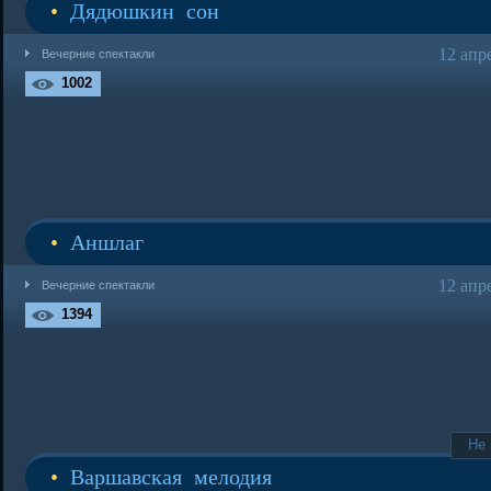
•
Дядюшкин сон
12 апр
Вечерние спектакли
1002
•
Аншлаг
12 апр
Вечерние спектакли
1394
Не
•
Варшавская мелодия