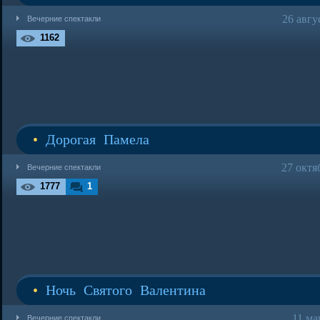
26 авгу
Вечерние спектакли
1162
•
Дорогая Памела
27 октя
Вечерние спектакли
1777
1
•
Ночь Святого Валентина
11 ма
Вечерние спектакли