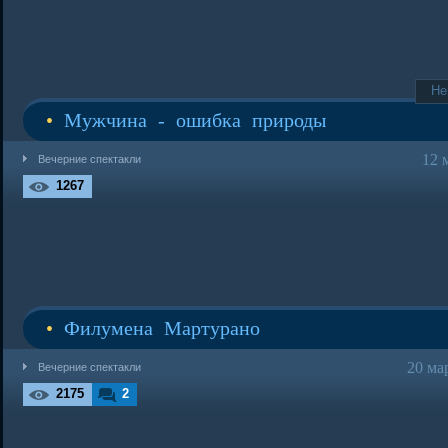
Не
•
Мужчина - ошибка природы
12 
Вечерние спектакли
1267
•
Филумена Мартурано
20 ма
Вечерние спектакли
2175
2