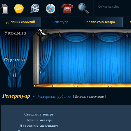
Сейчас на сайте
Дневник событий
Репертуар
Коллектив театра
Репертуар
» Материалы рубрики [
]
Вечерние спектакли
Сегодня в театре
Афиша месяца
Для самых маленьких