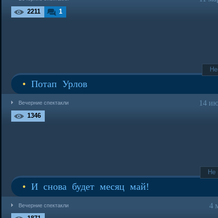
2211
1
Не
•
Потап Урлов
14 ию
Вечерние спектакли
1346
Не
•
И снова будет месяц май!
4 
Вечерние спектакли