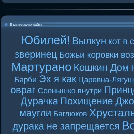
В материалах сайта
Юбилей!
Вылкун
кот в 
зверинец
Божьи коровки во
Мартурано
Кошкин Дом
Эх я как
Барби
Царевна-Лягуш
овраг
Принц
Солнышко внутри
Дурачка
Похищение Джо
Хрустал
маугли
Баглюков
В
дурака не запрещается