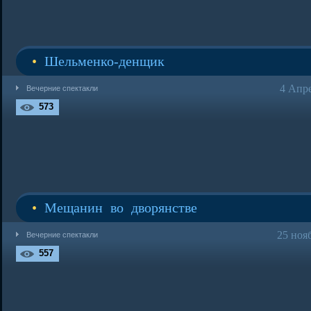
•
Шельменко-денщик
4 Апр
Вечерние спектакли
573
•
Мещанин во дворянстве
25 ноя
Вечерние спектакли
557