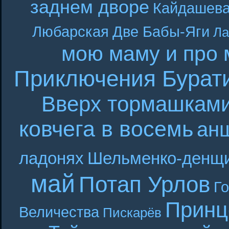
заднем дворе
Кайдашева
Любарская
Две Бабы-Яги
Ла
мою маму и про 
Приключения Бурат
Вверх тормашкам
ковчега в восемь
ан
ладонях
Шельменко-денщ
май
Потап Урлов
Г
Принц
Величества
Пискарёв