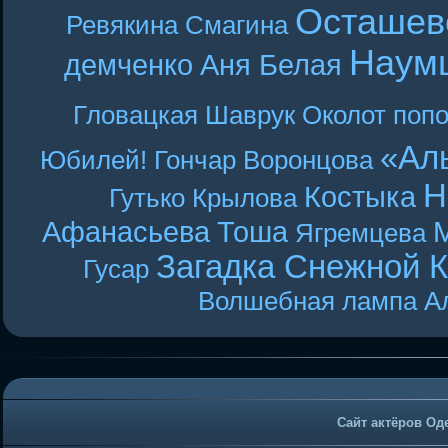
Осташев
Ревякина
Смагина
Наум
демченко
Аня Белая
Гловацкая
Шаврук
Околот
поп
«Ал
Юбилей! Гончар
Воронцова
Н
Костыка
Гутько
Крылова
Афанасьева
Тоша
Ягремцева
Загадка Снежной 
Гусар
Волшебная лампа А
Сайт актёров Од