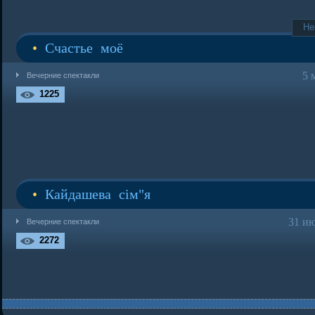
Не
•
Счастье моё
5 
Вечерние спектакли
1225
•
Кайдашева сiм"я
31 ию
Вечерние спектакли
2272