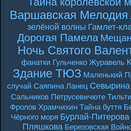
Тайна королевской 
Варшавская Мелодия
зелёной волны
Гамлет-кла
Дорогая Памела
Мещан
Ночь Святого Вален
фанатки
Гульченко
Журавель
Здание ТЮЗ
Маленький П
Севырина
случай
Саяпина
Ланец
Сальников
Петрусевичюте
Тильт
Фролов
Храмчихин
Тайна буття
Б
Бурлай-Питерова
Чёрного моря
Пляшкова
Березовская
Войн