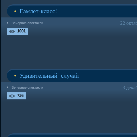
•
Гамлет-класс!
22 октя
Вечерние спектакли
1001
•
Удивительный случай
3 дека
Вечерние спектакли
736