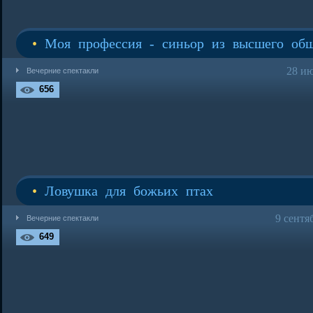
•
Моя профессия - синьор из высшего общ
28 ию
Вечерние спектакли
656
•
Ловушка для божьих птах
9 сентя
Вечерние спектакли
649