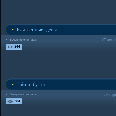
•
Клятвенные девы
27 дека
Вечерние спектакли
244
•
Тайна буття
29 апр
Вечерние спектакли
384