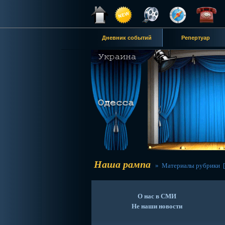
Дневник событий
Репертуар
Наша рампа
» Материалы рубрики 
О нас в СМИ
Не наши новости