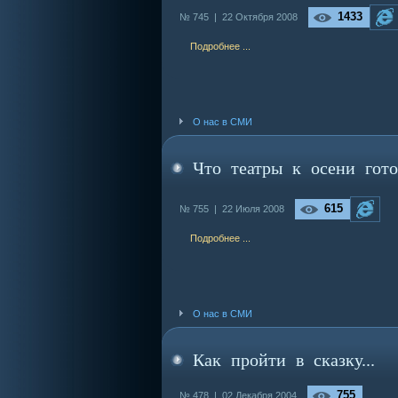
1433
№ 745 |
22 Октября 2008
Подробнее ...
О нас в СМИ
Что театры к осени гото
615
№ 755 |
22 Июля 2008
Подробнее ...
О нас в СМИ
Как пройти в сказку...
755
№ 478 |
02 Декабря 2004