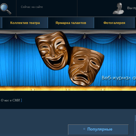
Сейчас на сайте
Вы п
Коллектив театра
Ярмарка талантов
Фотогалерея
[
]
О нас в СМИ
Популярные