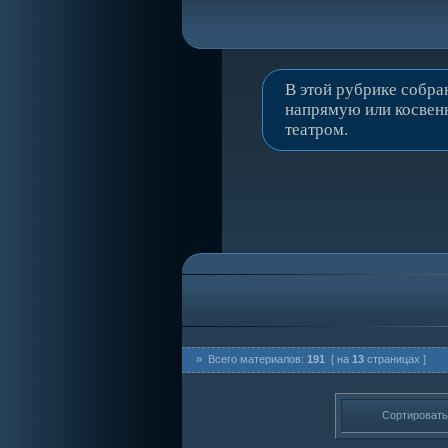
В этой рубрике собра
напрямую или косвенн
театром.
» Всего материалов:
191
[ на
13
страницах ]
Сортировать