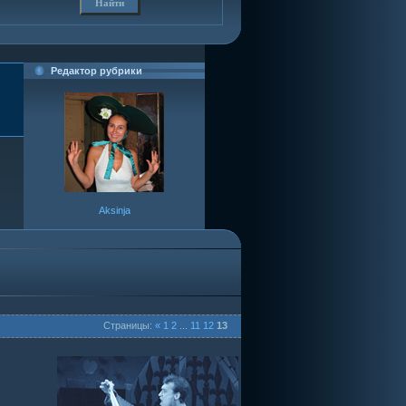
Редактор рубрики
Aksinja
Страницы:
«
1
2
...
11
12
13