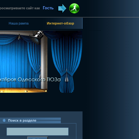
Гость
росматриваете сайт как
Наша рампа
Интернет-обзор
Поиск в разделе