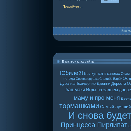
Подробнее ...
Все м
В материалах сайта
Юбилей!
Вылкун
кот в сапогах
Счаст
Эх я
погоди
Светофорушка
Спасибо Барби
Дурачка
Похищение Джонни Дорсета
О
башмаки
Игры на заднем дворе
маму и про меня
Двен
тормашками
Самый лучший
И снова буде
Принцесса Пирлипат
С