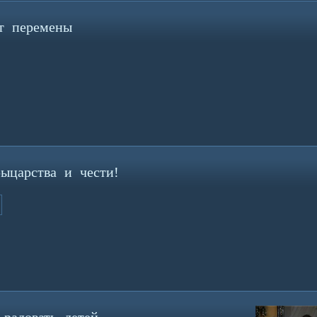
т перемены
ыцарства и чести!