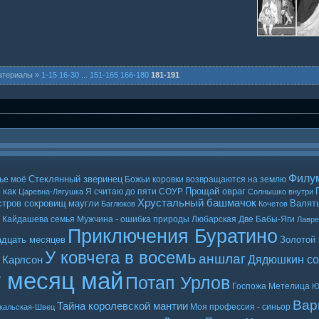
атериалы »
1-15
16-30
...
151-165
166-180
181-191
Филу
Стеклянный зверинец
ье моё
Божьи коровки возвращаются на землю
 как
Прощай овраг
Я считаю до пяти
СОУР
Царевна-Лягушка
Солнышко внутри
Хрустальный башмачок
стров сокровищ
маугли
Валять
Баглюков
Кочетов
Кайдашева семья
Мужчина - ошибка природы
Любарская
Две Бабы-Яги
Лавр
Приключения Буратино
адцать месяцев
Золотой
У ковчега в восемь
аншлаг
Дядюшкин со
 Карлсон
т месяц май
Потап Урлов
Госпожа Метелица
Ю
Вар
Тайна королевской мантии
Моя профессия - синьор
кальская-Швец