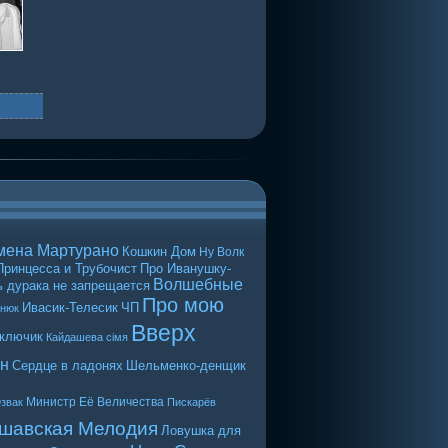
мена Мартурано
Кошкин Дом
Ну Волк
Принцесса и Трубочист
Про Иванушку-
Волшебные
 дурака не запрещается
Про мою
Ивасик-Телесик
ЧП
енюк
Вверх
 ключик
Кайдашева сiмя
н
Сердце в ладонях
Шельменко-денщик
Министр Её Величества
звак
Пискарёв
шавская Мелодия
Ловушка для