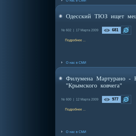
О нас в СМИ
Одесский ТЮЗ ищет мец
681
№ 602 |
17 Марта 2009
Подробнее ...
О нас в СМИ
Филумена Мартурано - 
"Крымского ковчега"
977
№ 600 |
12 Марта 2009
Подробнее ...
О нас в СМИ