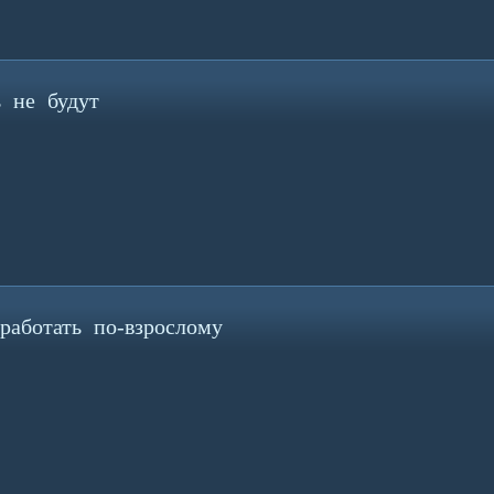
 не будут
аботать по-взрослому