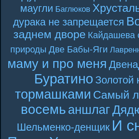
Хрустал
маугли
Баглюков
В
дурака не запрещается
заднем дворе
Кайдашева 
природы
Две Бабы-Яги
Лаврен
маму и про меня
Двена
Буратино
Золотой 
тормашками
Самый л
восемь
аншлаг
Дяд
И с
Шельменко-денщик