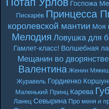
Потап Урлов
Госпожа Ме
Принцесса П
Пискарёв
королевской мантии
Моя 
Мелодия
Ловушка для б
Гамлет-класс!
Волшебная ла
Мещанин во дворянстве
Валентина
Женин
Мякиш
Гордиенко
Коршун
Журавель
Гу
Карева
Маленький Принц
Севырина
Ланец
Про меня и п