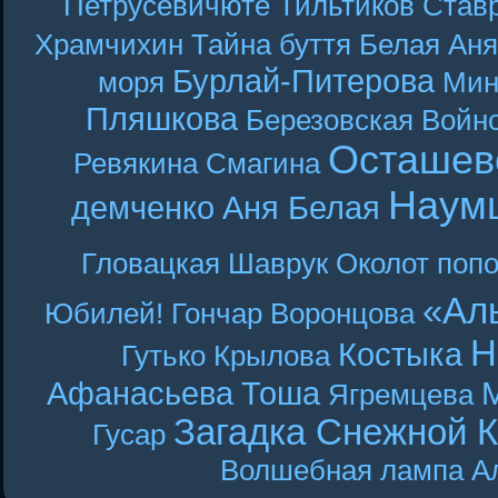
Петрусевичюте
Тильтиков
Став
Храмчихин
Тайна буття
Белая Аня
Бурлай-Питерова
моря
Мин
Пляшкова
Березовская
Войн
Осташев
Ревякина
Смагина
Наум
демченко
Аня Белая
Гловацкая
Шаврук
Околот
поп
«Ал
Юбилей! Гончар
Воронцова
Н
Костыка
Гутько
Крылова
Афанасьева
Тоша
Ягремцева
Загадка Снежной 
Гусар
Волшебная лампа А