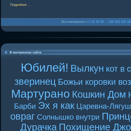
Подробнее ...
Все материалы »
1-15
16-30
...
136-150
151-16
В материалах сайта
Юбилей!
Вылкун
кот в 
зверинец
Божьи коровки во
Мартурано
Кошкин Дом
Эх я как
Барби
Царевна-Лягуш
овраг
Принц
Солнышко внутри
Дурачка
Похищение Джо