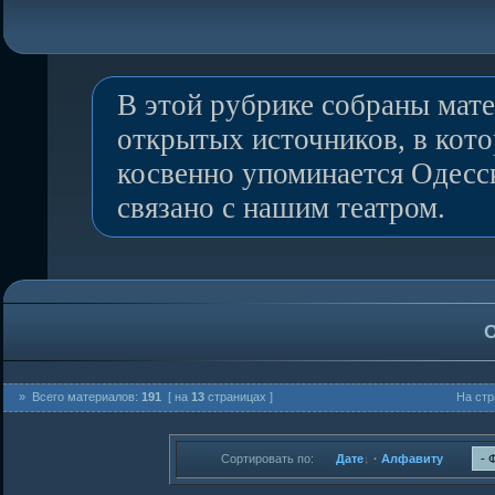
В этой рубрике собраны мат
открытых источников, в кот
косвенно упоминается Одесс
связано с нашим театром.
О
» Всего материалов:
191
[ на
13
страницах ]
На стр
Сортировать по:
Дате
·
Алфавиту