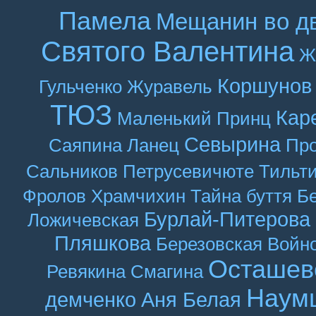
Памела
Мещанин во д
Святого Валентина
Ж
Коршунов
Гульченко
Журавель
ТЮЗ
Кар
Маленький Принц
Севырина
Саяпина
Ланец
Про
Сальников
Петрусевичюте
Тильт
Фролов
Храмчихин
Тайна буття
Б
Бурлай-Питерова
Ложичевская
Пляшкова
Березовская
Войн
Осташев
Ревякина
Смагина
Наум
демченко
Аня Белая