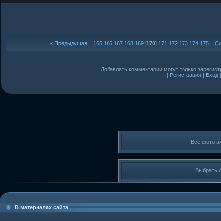
« Предыдущая
|
165
166
167
168
169
[
170
]
171
172
173
174
175
|
Сл
Добавлять комментарии могут только зарегист
[
Регистрация
|
Вход
]
Все фото а
Выбрать 
В материалах сайта