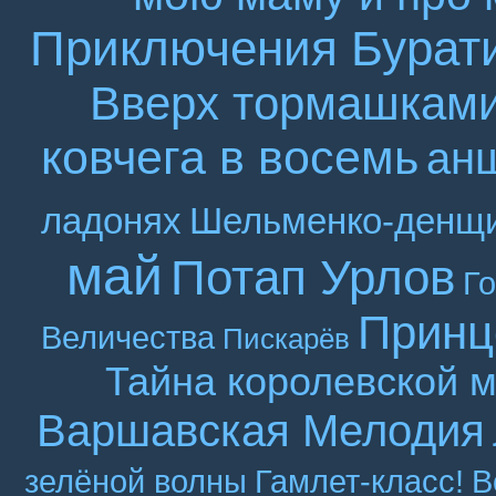
Приключения Бурат
Вверх тормашкам
ковчега в восемь
ан
ладонях
Шельменко-денщ
май
Потап Урлов
Г
Принц
Величества
Пискарёв
Тайна королевской 
Варшавская Мелодия
зелёной волны
Гамлет-класс!
В