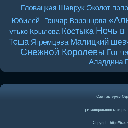
Гловацкая
Шаврук
Околот
поп
«Ал
Юбилей! Гончар
Воронцова
Ночь в
Костыка
Гутько
Крылова
Тоша
Малицкий
шев
Ягремцева
Снежной Королевы
Гонч
Аладдина
Сайт актёров Од
При копировании материал
Copyright
http://tuz