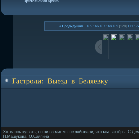
Зрительский архив
« Предыдущая
|
165
166
167
168
169
[
170
]
171
17
Гастроли: Выезд в Беляевку
Хотелось кушать, но ни на миг мы не забывали, что мы - актёры: С.Де
Н.Машукова, О.Саяпина