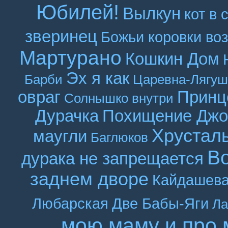
Юбилей!
Вылкун
кот в 
зверинец
Божьи коровки во
Мартурано
Кошкин Дом
Эх я как
Барби
Царевна-Лягуш
овраг
Принц
Солнышко внутри
Дурачка
Похищение Джо
Хрустал
маугли
Баглюков
В
дурака не запрещается
заднем дворе
Кайдашева
Любарская
Две Бабы-Яги
Ла
мою маму и про 