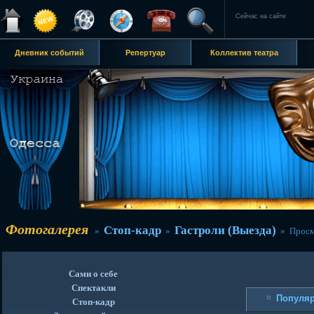
Сейчас на сайте
Дневник событий
Репертуар
Коллектив театра
Фотогалерея
Стоп-кадр
Гастроли (Выезда)
»
»
» Просм
Сами о себе
Спектакли
Популя
Стоп-кадр