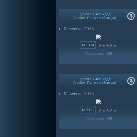
Рубрика:
Стоп-кадр
Альбом:
Гастроли (Выезда)
Макеевка-2013
№ 3114
Просмотров:
505
Рубрика:
Стоп-кадр
Альбом:
Гастроли (Выезда)
Макеевка-2013
№ 3111
Просмотров:
506