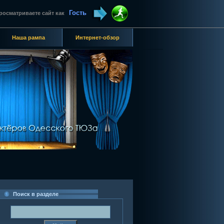
Гость
росматриваете сайт как
Наша рампа
Интернет-обзор
Поиск в разделе