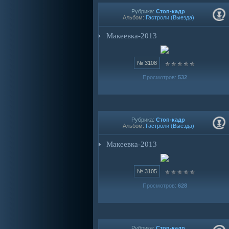
Рубрика:
Стоп-кадр
Альбом:
Гастроли (Выезда)
Макеевка-2013
№ 3108
Просмотров:
532
Рубрика:
Стоп-кадр
Альбом:
Гастроли (Выезда)
Макеевка-2013
№ 3105
Просмотров:
628
Рубрика:
Стоп-кадр