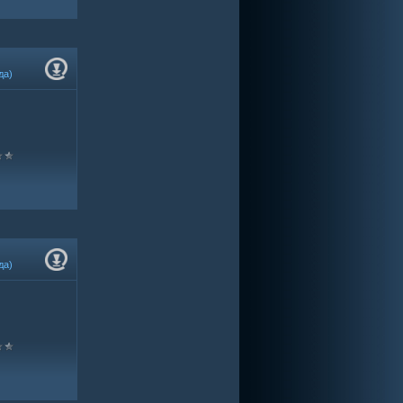
да)
да)