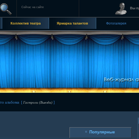
Сейчас на сайте
Вы п
Коллектив театра
Ярмарка талантов
Фотогалерея
о альбома [
]
Гастроли (Выезда)
Популярные