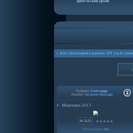
Зрительский архив
» Всего фотографий в альбоме:
177
[ на
4
страни
Рубрика:
Стоп-кадр
Альбом:
Гастроли (Выезда)
Макеевка-2013
№ 3123
Просмотров:
486