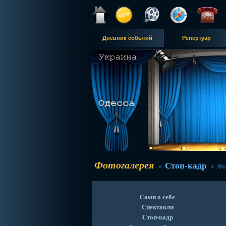
Дневник событий
Репертуар
Фотогалерея
Стоп-кадр
»
» Фот
Сами о себе
Спектакли
Стоп-кадр