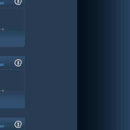
да)
да)
да)