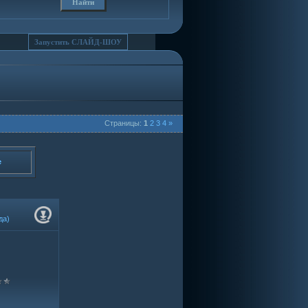
Страницы:
1
2
3
4
»
е
да)