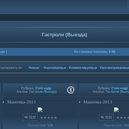
Гастроли (Выезда)
цах ]
На странице показаны:
1-50
Сортировать по:
Новые
·
Оцениваемые
·
Комментируемые
·
Просматриваемы
Рубрика:
Стоп-кадр
Рубрика:
Стоп-кадр
Альбом:
Гастроли (Выезда)
Альбом:
Гастроли (Выез
Макеевка-2013
Макеевка-2013
№ 3122
№ 3121
Просмотров:
539
Просмотров:
521