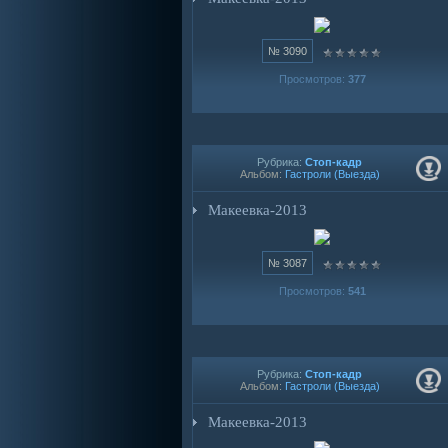
№ 3090
Просмотров:
377
Рубрика:
Стоп-кадр
Альбом:
Гастроли (Выезда)
Макеевка-2013
№ 3087
Просмотров:
541
Рубрика:
Стоп-кадр
Альбом:
Гастроли (Выезда)
Макеевка-2013