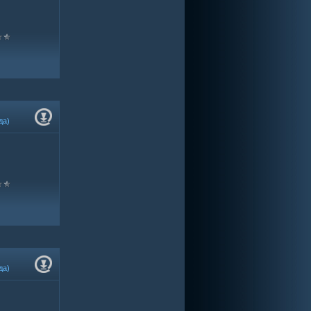
да)
да)