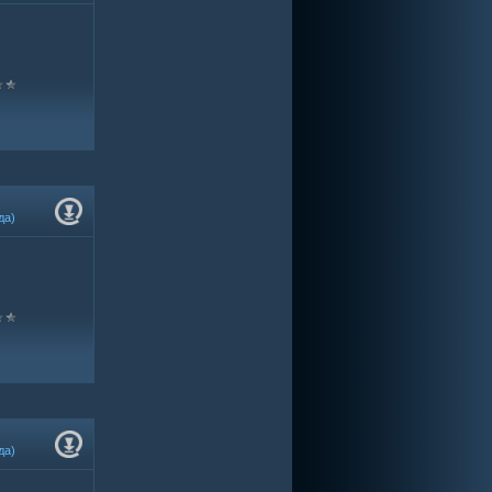
да)
да)