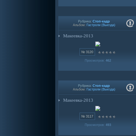
Рубрика:
Стоп-кадр
Альбом:
Гастроли (Выезда)
Макеевка-2013
№ 3120
Просмотров:
462
Рубрика:
Стоп-кадр
Альбом:
Гастроли (Выезда)
Макеевка-2013
№ 3117
Просмотров:
493