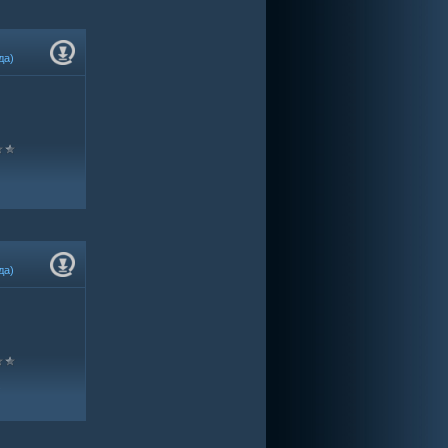
да)
да)