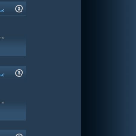
да)
да)