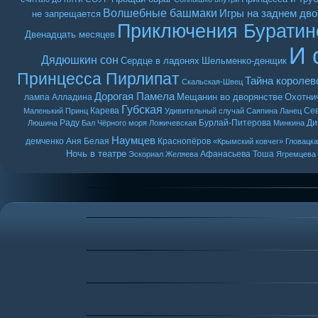
Волшебные башмаки
Игры на заднем дво
не запрещается
Приключения Буратин
Двенадцать месяцев
И 
Дядюшкин сон
Сердце в ладонях
Шельменко-денщик
Принцесса Пирлипат
Тайна королев
Скальская-Швец
Дорогая Памела
Мещанин во дворянстве
Охотни
лампа Алладина
Губская
Карева
Се
Маленький Принц
Удивительный случай
Саяпина
Ланец
Раду
Бурлай-Питерова
Ди
Люшина
Бал Чёрного моря
Ложичевская
Минкина
Наумцев
демченко
Аня Белая
Краснопёров
«Крымский ковчег»
Гловацк
Ночь в театре
Афанасьева
Тоша
Эскориал
Желяева
Ягремцева