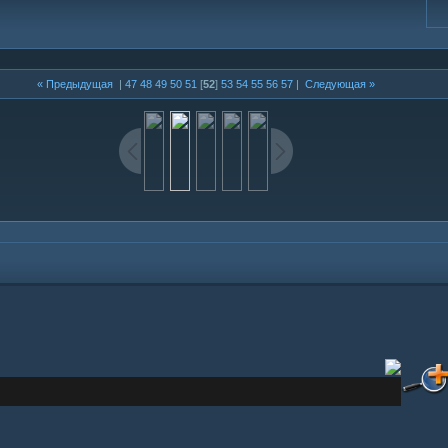
« Предыдущая
|
47
48
49
50
51
[
52
]
53
54
55
56
57
|
Следующая »