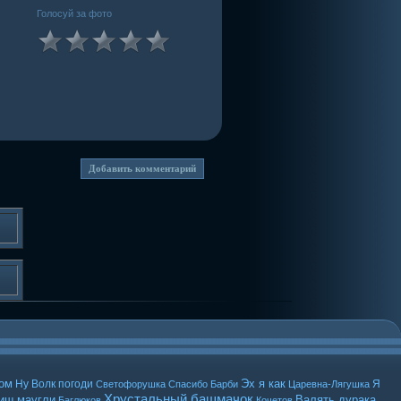
Голосуй за фото
ом
Эх я как
Ну Волк погоди
Я
Светофорушка
Спасибо Барби
Царевна-Лягушка
Хрустальный башмачок
вищ
маугли
Валять дурака
Баглюков
Кочетов