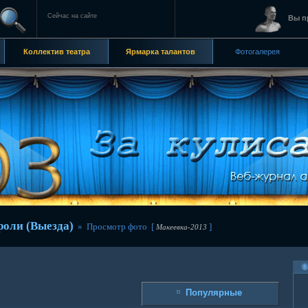
Сейчас на сайте
Вы п
Коллектив театра
Ярмарка талантов
Фотогалерея
роли (Выезда)
» Просмотр фото [
]
Макеевка-2013
Популярные