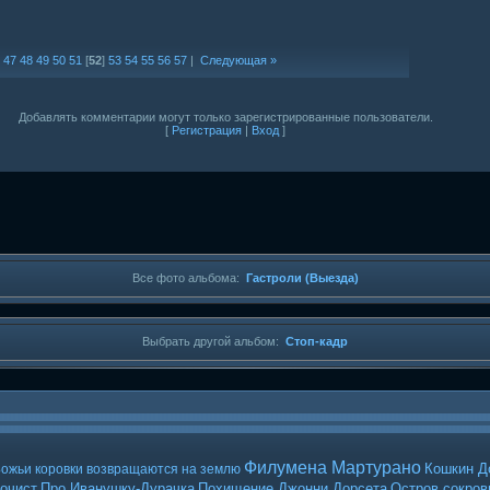
|
47
48
49
50
51
[
52
]
53
54
55
56
57
|
Следующая »
Добавлять комментарии могут только зарегистрированные пользователи.
[
Регистрация
|
Вход
]
Все фото альбома:
Гастроли (Выезда)
Выбрать другой альбом:
Стоп-кадр
Филумена Мартурано
Кошкин Д
ожьи коровки возвращаются на землю
очист
Про Иванушку-Дурачка
Похищение Джонни Дорсета
Остров сокро