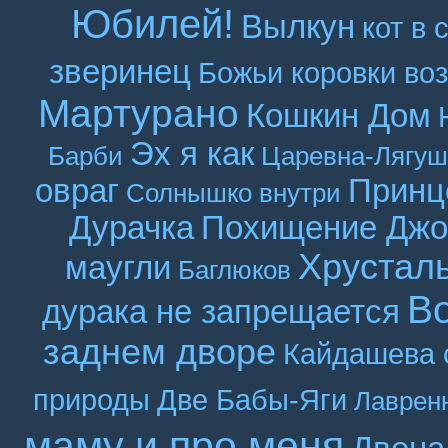
Юбилей!
Вылкун
кот в 
зверинец
Божьи коровки во
Мартурано
Кошкин Дом
Эх я как
Барби
Царевна-Лягуш
овраг
Принц
Солнышко внутри
Дурачка
Похищение Джо
Хрустал
маугли
Баглюков
В
дурака не запрещается
заднем дворе
Кайдашева 
природы
Две Бабы-Яги
Лаврен
маму и про меня