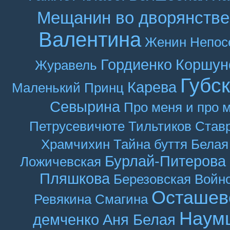
Мещанин во дворянстве
Валентина
Женин
Непос
Гордиенко
Коршун
Журавель
Губс
Карева
Маленький Принц
Севырина
Про меня и про 
Петрусевичюте
Тильтиков
Став
Храмчихин
Тайна буття
Белая
Бурлай-Питерова
Ложичевская
Пляшкова
Березовская
Войн
Осташев
Ревякина
Смагина
Наум
демченко
Аня Белая