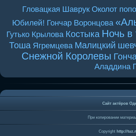
Гловацкая
Шаврук
Околот
поп
«Ал
Юбилей! Гончар
Воронцова
Ночь в
Костыка
Гутько
Крылова
Тоша
Малицкий
шев
Ягремцева
Снежной Королевы
Гонч
Аладдина
Сайт актёров Од
При копировании материал
Copyright
http://tuz