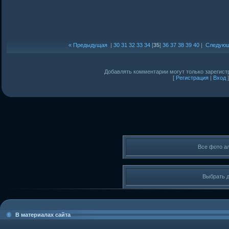
« Предыдущая
|
30
31
32
33
34
[
35
]
36
37
38
39
40
|
Следующ
Добавлять комментарии могут только зарегист
[
Регистрация
|
Вход
]
Все фото а
Выбрать 
В материалах сайта