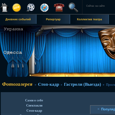
Сейчас на сайте
Дневник событий
Репертуар
Коллектив театра
Фотогалерея
Стоп-кадр
Гастроли (Выезда)
»
»
» Просм
Сами о себе
Спектакли
Популя
Стоп-кадр