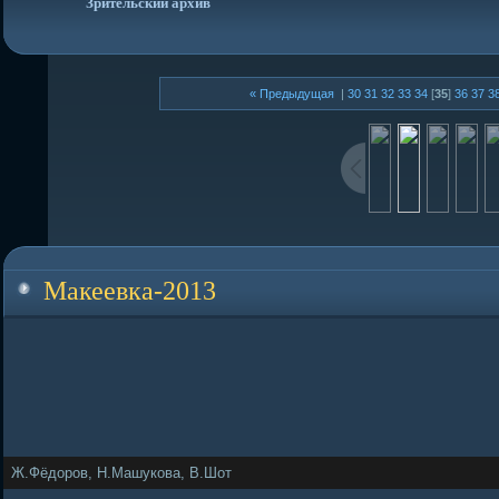
Зрительский архив
« Предыдущая
|
30
31
32
33
34
[
35
]
36
37
3
Макеевка-2013
Ж.Фёдоров, Н.Машукова, В.Шот