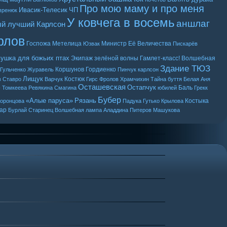
Про мою маму и про меня
Ивасик-Телесик
ЧП
вренюк
У ковчега в восемь
аншлаг
й лучший Карлсон
рлов
Госпожа Метелица
Министр Её Величества
Юзвак
Пискарёв
ушка для божьих птах
Экипаж зелёной волны
Гамлет-класс!
Волшебная
Здание ТЮЗ
Коршунов
Гордиенко
Гульченко
Журавель
Пинчук
карлсон
Лищук
Костюк
в
Ставро
Варчук
Гирс
Фролов
Храмчихин
Тайна буття
Белая Аня
Осташевская
Остапчук
о
Баль
Томкеева
Ревякина
Смагина
юбилей
Грекк
Бубер
«Алые паруса»
Рязань
Костыка
оронцова
Падука
Гутько
Крылова
ар
Бурлай
Старинец
Волшебная лампа Аладдина
Питеров
Машукова