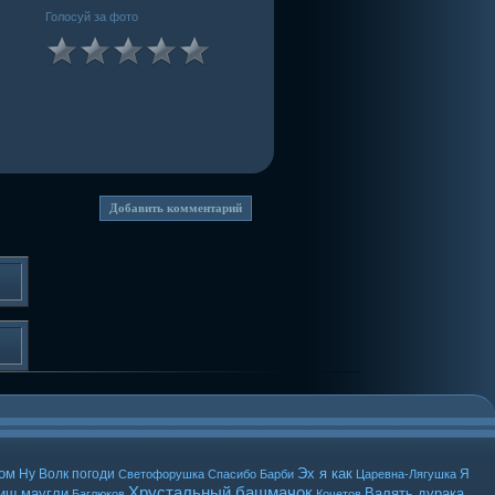
Голосуй за фото
ом
Эх я как
Ну Волк погоди
Я
Светофорушка
Спасибо Барби
Царевна-Лягушка
Хрустальный башмачок
вищ
маугли
Валять дурака
Баглюков
Кочетов