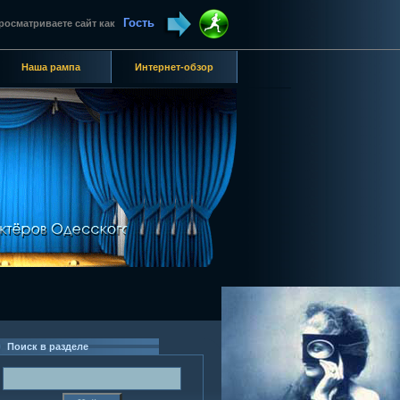
Гость
росматриваете сайт как
Наша рампа
Интернет-обзор
Поиск в разделе