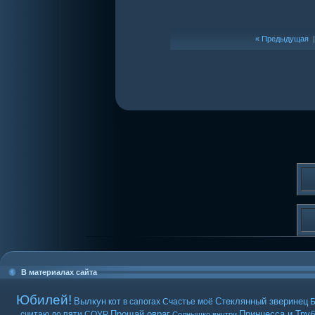
« Предыдущая
В материалах сайта
Юбилей!
Вылкун
Стеклянный зверинец
кот в сапогах
Счастье моё
Б
Прощай овраг
Принцесса и Труб
считаю до пяти
СОУР
Солнышко внутри