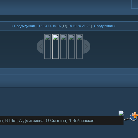
« Предыдущая
|
12
13
14
15
16
[
17
]
18
19
20
21
22
|
Следующая »
а, В.Шот, А.Дмитриева, О.Смагина, Л.Войновская