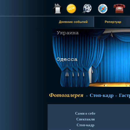
Дневник событий
Репертуар
Фотогалерея
Стоп-кадр
Гаст
»
»
Сами о себе
Спектакли
Стоп-кадр