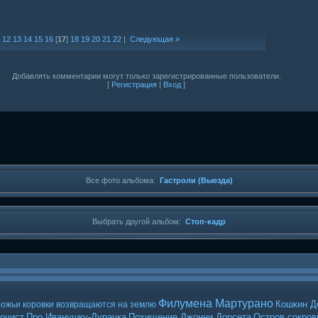
|
12
13
14
15
16
[
17
]
18
19
20
21
22
|
Следующая »
Добавлять комментарии могут только зарегистрированные пользователи.
[
Регистрация
|
Вход
]
Все фото альбома:
Гастроли (Выезда)
Выбрать другой альбом:
Стоп-кадр
Филумена Мартурано
Кошкин Д
ожьи коровки возвращаются на землю
очист
Про Иванушку-Дурачка
Похищение Джонни Дорсета
Остров сокро