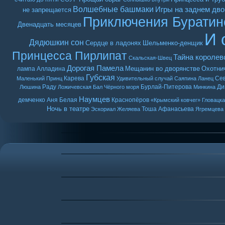
Волшебные башмаки
Игры на заднем дво
не запрещается
Приключения Буратин
Двенадцать месяцев
И 
Дядюшкин сон
Сердце в ладонях
Шельменко-денщик
Принцесса Пирлипат
Тайна королев
Скальская-Швец
Дорогая Памела
Мещанин во дворянстве
Охотни
лампа Алладина
Губская
Карева
Се
Маленький Принц
Удивительный случай
Саяпина
Ланец
Раду
Бурлай-Питерова
Ди
Люшина
Ложичевская
Бал Чёрного моря
Минкина
Наумцев
демченко
Аня Белая
Краснопёров
«Крымский ковчег»
Гловацк
Ночь в театре
Тоша
Афанасьева
Эскориал
Желяева
Ягремцева