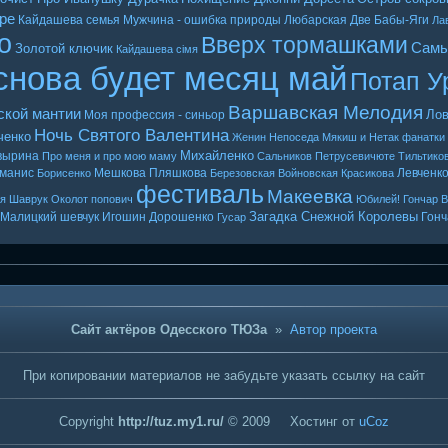
ре
Кайдашева семья
Мужчина - ошибка природы
Любарская
Две Бабы-Яги
Ла
о
Вверх тормашками
Самы
Золотой ключик
Кайдашева сiмя
снова будет месяц май
Потап У
Варшавская Мелодия
ской мантии
Лов
Моя профессия - синьор
Ночь Святого Валентина
ченко
Женин
Непоседа
Мякиш и Нетак
фанатки
Михайленко
вырина
Про меня и про мою маму
Сальников
Петрусевичюте
Тильтико
манис
Мешкова
Пляшкова
Левченк
Борисенко
Березовская
Войновская
Красикова
фестиваль
Макеевка
ая
Шаврук
Околот
попович
Юбилей! Гончар
В
Загадка Снежной Королевы
Малицкий
шевчук
Игошин
Дорошенко
Гонч
Гусар
Сайт актёров Одесского ТЮЗа
»
Автор проекта
При копировании материалов не забудьте указать ссылку на сайт
Copyright
http://tuz.my1.ru/
© 2009
Хостинг от
uCoz