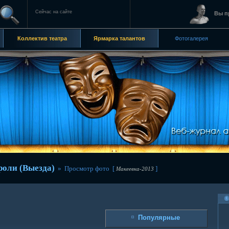
Сейчас на сайте
Вы п
Коллектив театра
Ярмарка талантов
Фотогалерея
роли (Выезда)
» Просмотр фото [
]
Макеевка-2013
Популярные