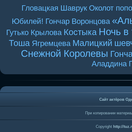
Гловацкая
Шаврук
Околот
поп
«Ал
Юбилей! Гончар
Воронцова
Ночь в
Костыка
Гутько
Крылова
Тоша
Малицкий
шев
Ягремцева
Снежной Королевы
Гонч
Аладдина
Сайт актёров Од
При копировании материал
Copyright
http://tuz