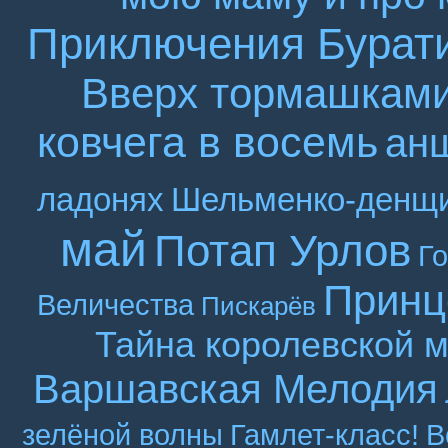
Приключения Бурат
Вверх тормашкам
ковчега в восемь
ан
ладонях
Шельменко-денщ
май
Потап Урлов
Г
Принц
Величества
Пискарёв
Тайна королевской 
Варшавская Мелодия
зелёной волны
Гамлет-класс!
В