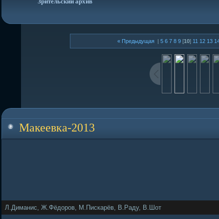
Зрительский архив
« Предыдущая
|
5
6
7
8
9
[
10
]
11
12
13
1
Макеевка-2013
Л.Диманис, Ж.Фёдоров, М.Пискарёв, В.Раду, В.Шот