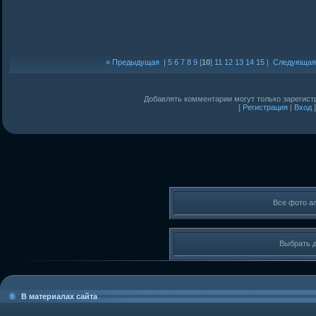
« Предыдущая
|
5
6
7
8
9
[
10
]
11
12
13
14
15
|
Следующая
Добавлять комментарии могут только зарегист
[
Регистрация
|
Вход
]
Все фото а
Выбрать 
В материалах сайта