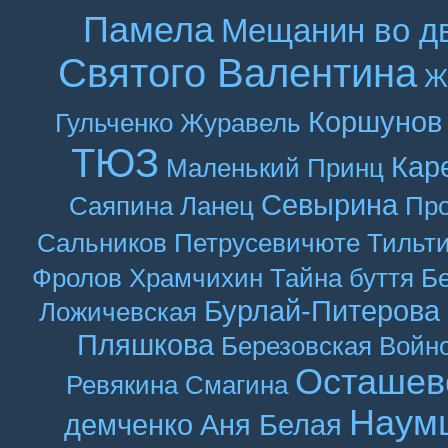
Памела
Мещанин во д
Святого Валентина
Ж
Коршунов
Гульченко
Журавель
ТЮЗ
Кар
Маленький Принц
Севырина
Саяпина
Ланец
Про
Сальников
Петрусевичюте
Тильт
Фролов
Храмчихин
Тайна буття
Б
Бурлай-Питерова
Ложичевская
Пляшкова
Березовская
Войн
Осташев
Ревякина
Смагина
Наум
демченко
Аня Белая