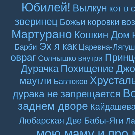
Юбилей!
Вылкун
кот в 
зверинец
Божьи коровки во
Мартурано
Кошкин Дом
Эх я как
Барби
Царевна-Лягуш
овраг
Принц
Солнышко внутри
Дурачка
Похищение Джо
Хрустал
маугли
Баглюков
В
дурака не запрещается
заднем дворе
Кайдашева
Любарская
Две Бабы-Яги
Ла
мою маму и про 