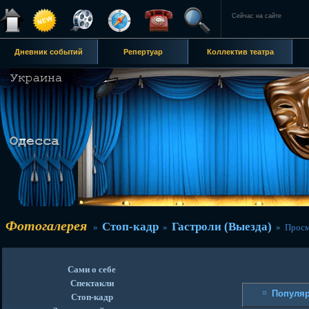
Сейчас на сайте
Дневник событий
Репертуар
Коллектив театра
Фотогалерея
Стоп-кадр
Гастроли (Выезда)
»
»
» Просм
Сами о себе
Спектакли
Популя
Стоп-кадр