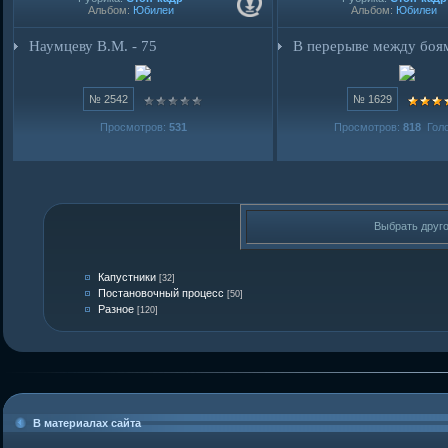
Альбом:
Юбилеи
Альбом:
Юбилеи
Наумцеву В.М. - 75
В перерыве между боя
№ 2542
№ 1629
Просмотров:
531
Просмотров:
818
Голо
Выбрать друг
Капустники
[32]
Постановочный процесс
[50]
Разное
[120]
В материалах сайта