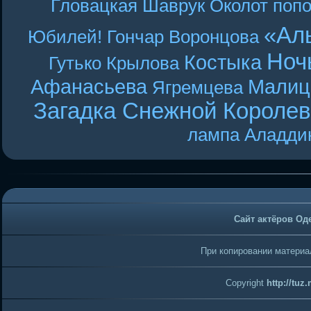
Гловацкая
Шаврук
Околот
поп
«Ал
Юбилей! Гончар
Воронцова
Ноч
Костыка
Гутько
Крылова
Афанасьева
Малиц
Ягремцева
Загадка Снежной Короле
лампа Аладди
Сайт актёров Од
При копировании материал
Copyright
http://tuz