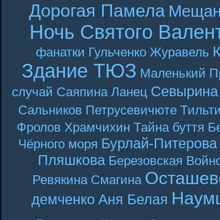
Дорогая Памела
Мещан
Ночь Святого Вален
фанатки
Гульченко
Журавель
Здание ТЮЗ
Маленький П
Севырина
случай
Саяпина
Ланец
Сальников
Петрусевичюте
Тильт
Фролов
Храмчихин
Тайна буття
Б
Бурлай-Питерова
Чёрного моря
Пляшкова
Березовская
Войн
Осташев
Ревякина
Смагина
Наум
демченко
Аня Белая