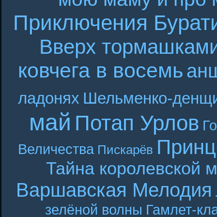
Приключения Бурат
Вверх тормашкам
ковчега в восемь
ан
ладонях
Шельменко-денщ
май
Потап Урлов
Г
Принц
Величества
Пискарёв
Тайна королевской 
Варшавская Мелодия
зелёной волны
Гамлет-кла