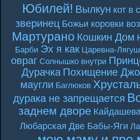
Юбилей!
Вылкун
кот в 
зверинец
Божьи коровки во
Мартурано
Кошкин Дом
Эх я как
Барби
Царевна-Лягуш
овраг
Принц
Солнышко внутри
Дурачка
Похищение Джо
Хрустал
маугли
Баглюков
В
дурака не запрещается
заднем дворе
Кайдашева
Любарская
Две Бабы-Яги
Ла
мою маму и про 