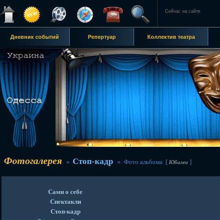
Сейчас на сайте
Дневник событий
Репертуар
Коллектив театра
Фотогалерея
Стоп-кадр
»
» Фото альбома [
]
Юбилеи
Сами о себе
Спектакли
Стоп-кадр