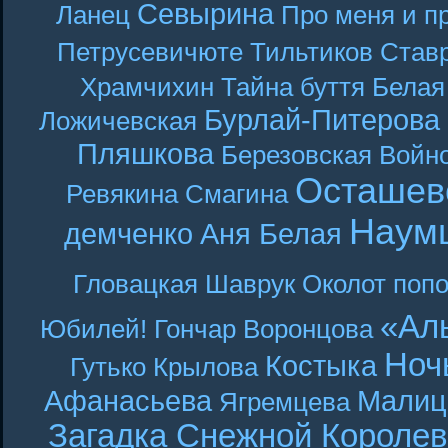
Севырина
Ланец
Про меня и п
Петрусевичюте
Тильтиков
Став
Храмчихин
Тайна буття
Белая
Бурлай-Питерова
Ложичевская
Пляшкова
Березовская
Войн
Осташев
Ревякина
Смагина
Наум
демченко
Аня Белая
Гловацкая
Шаврук
Околот
поп
«Ал
Юбилей! Гончар
Воронцова
Ноч
Костыка
Гутько
Крылова
Афанасьева
Малиц
Ягремцева
Загадка Снежной Короле