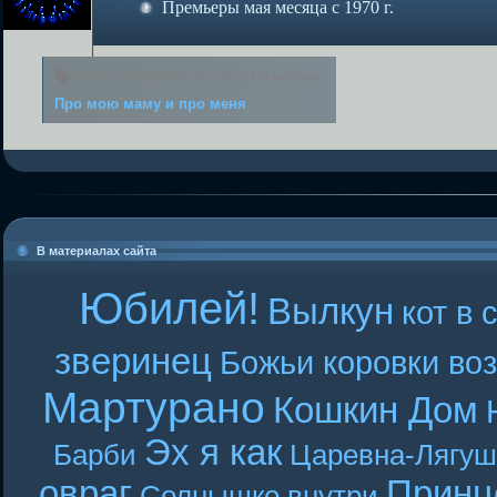
Премьеры мая месяца с 1970 г.
Все материалы на сайте по меткам:
Про мою маму и про меня
В материалах сайта
Юбилей!
Вылкун
кот в 
зверинец
Божьи коровки во
Мартурано
Кошкин Дом
Эх я как
Барби
Царевна-Лягуш
овраг
Принц
Солнышко внутри