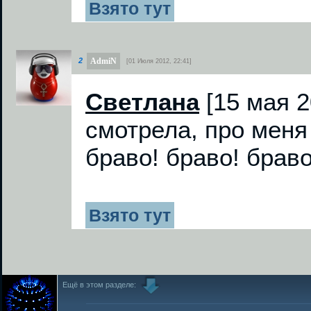
Взято тут
AdmiN
2
[01 Июля 2012, 22:41]
Светлана
[15 мая 2
смотрела, про меня
браво! браво! браво
Взято тут
Ещё в этом разделе: