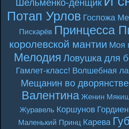
И с
Шельменко-денщик
Потап Урлов
Госпожа Ме
Принцесса П
Пискарёв
королевской мантии
Моя 
Мелодия
Ловушка для б
Гамлет-класс!
Волшебная ла
Мещанин во дворянстве
Валентина
Женин
Мякиш
Коршунов
Гордиен
Журавель
Гу
Карева
Маленький Принц