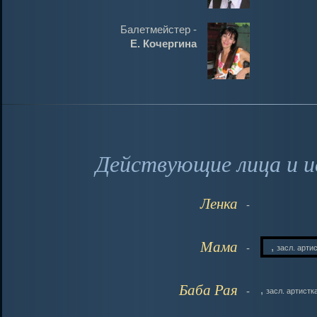
Балетмейстер -
Е. Кочергина
Действующие лица и и
Ленка
-
Мама
,
-
засл. арти
Баба Рая
,
-
засл. артистк