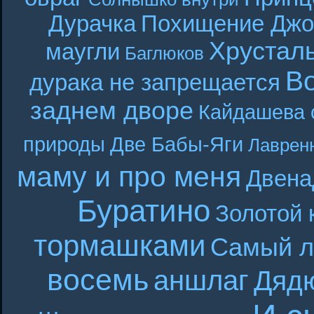
Дурачка
Похищение Джо
Хрустал
маугли
Баглюков
В
дурака не запрещается
заднем дворе
Кайдашева 
природы
Две Бабы-Яги
Лаврен
маму и про меня
Двена
Буратино
Золотой 
тормашками
Самый л
восемь
аншлаг
Дяд