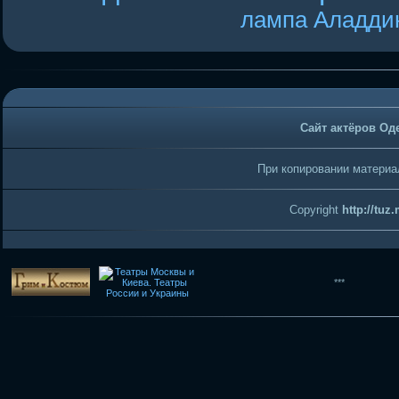
лампа Аладди
Сайт актёров Од
При копировании материал
Copyright
http://tuz
***