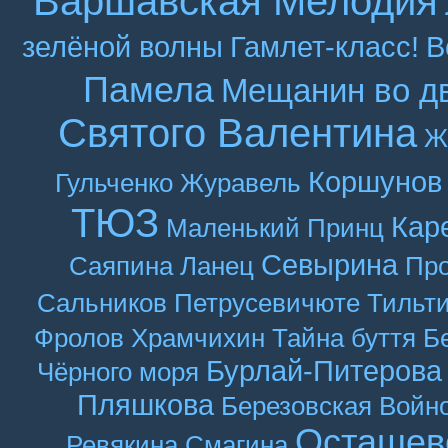
Варшавская Мелодия
зелёной волны
Гамлет-класс!
В
Памела
Мещанин во д
Святого Валентина
Ж
Коршунов
Гульченко
Журавель
ТЮЗ
Кар
Маленький Принц
Севырина
Саяпина
Ланец
Про
Сальников
Петрусевичюте
Тильт
Фролов
Храмчихин
Тайна буття
Б
Бурлай-Питерова
Чёрного моря
Пляшкова
Березовская
Войн
Осташев
Ревякина
Смагина