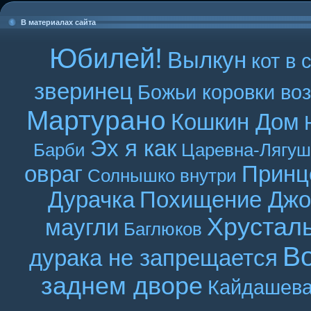
В материалах сайта
Юбилей!
Вылкун
кот в 
зверинец
Божьи коровки во
Мартурано
Кошкин Дом
Эх я как
Барби
Царевна-Лягуш
овраг
Принц
Солнышко внутри
Дурачка
Похищение Джо
Хрустал
маугли
Баглюков
В
дурака не запрещается
заднем дворе
Кайдашева