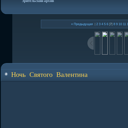
Зрительский архив
« Предыдущая
|
2
3
4
5
6
[
7
]
8
9
10
11
Ночь Святого Валентина