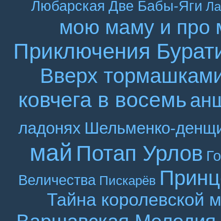
Любарская
Две Бабы-Яги
Ла
мою маму и про 
Приключения Бурат
Вверх тормашкам
ковчега в восемь
ан
ладонях
Шельменко-денщ
май
Потап Урлов
Г
Принц
Величества
Пискарёв
Тайна королевской 