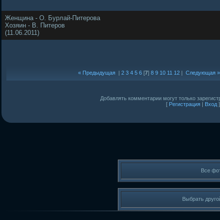
Женщина - О. Бурлай-Питерова
Хозяин - В. Питеров
(11.06.2011)
« Предыдущая
|
2
3
4
5
6
[
7
]
8
9
10
11
12
|
Следующая »
Добавлять комментарии могут только зарегист
[
Регистрация
|
Вход
]
Все фо
Выбрать друго