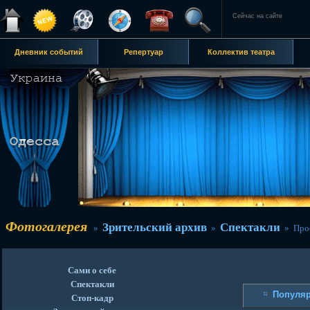
Сейчас на сайте
Дневник событий
Репертуар
Коллектив театра
Фотогалерея
Зрительский архив
Спектакли
»
»
» Прос
Сами о себе
Спектакли
Популя
Стоп-кадр