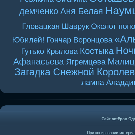
Наум
демченко
Аня Белая
Гловацкая
Шаврук
Околот
поп
«Ал
Юбилей! Гончар
Воронцова
Ноч
Костыка
Гутько
Крылова
Афанасьева
Малиц
Ягремцева
Загадка Снежной Короле
лампа Аладди
Сайт актёров Од
При копировании материал