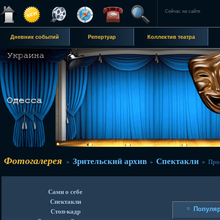
Сейчас на сайте
Дневник событий
Репертуар
Коллектив театра
Фотогалерея
Зрительский архив
Спектакли
»
»
» Прос
Сами о себе
Спектакли
Популя
Стоп-кадр