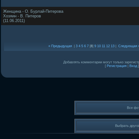
Женщина - О. Бурлай-Питерова
Хозяин - В. Питеров
(11.06.2011)
« Предыдущая
|
3
4
5
6
7
[
8
]
9
10
11
12
13
|
Следующая 
Добавлять комментарии могут только зарегист
[
Регистрация
|
Вход
]
Все фо
Выбрать друго