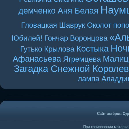
Наум
демченко
Аня Белая
Гловацкая
Шаврук
Околот
поп
«Ал
Юбилей! Гончар
Воронцова
Ноч
Костыка
Гутько
Крылова
Афанасьева
Малиц
Ягремцева
Загадка Снежной Короле
лампа Аладди
Сайт актёров Од
При копировании материал