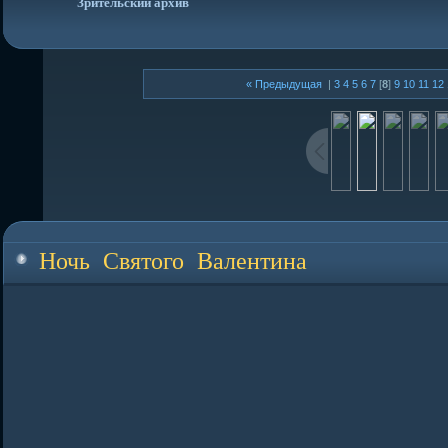
Зрительский архив
« Предыдущая
|
3
4
5
6
7
[
8
]
9
10
11
12
Ночь Святого Валентина