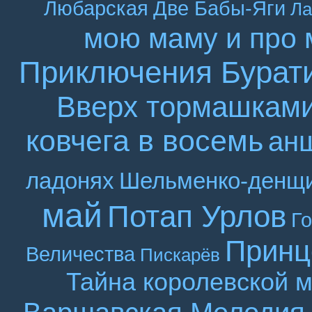
Любарская
Две Бабы-Яги
Ла
мою маму и про 
Приключения Бурат
Вверх тормашкам
ковчега в восемь
ан
ладонях
Шельменко-денщ
май
Потап Урлов
Г
Принц
Величества
Пискарёв
Тайна королевской 