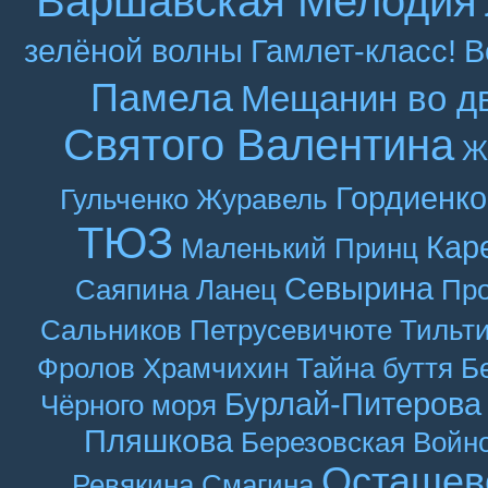
Варшавская Мелодия
зелёной волны
Гамлет-класс!
В
Памела
Мещанин во д
Святого Валентина
Ж
Гордиенко
Гульченко
Журавель
ТЮЗ
Кар
Маленький Принц
Севырина
Саяпина
Ланец
Про
Сальников
Петрусевичюте
Тильт
Фролов
Храмчихин
Тайна буття
Б
Бурлай-Питерова
Чёрного моря
Пляшкова
Березовская
Войн
Осташев
Ревякина
Смагина