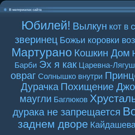
В материалах сайта
Юбилей!
Вылкун
кот в 
зверинец
Божьи коровки во
Мартурано
Кошкин Дом
Эх я как
Барби
Царевна-Лягуш
овраг
Принц
Солнышко внутри
Дурачка
Похищение Джо
Хрустал
маугли
Баглюков
В
дурака не запрещается
заднем дворе
Кайдашева