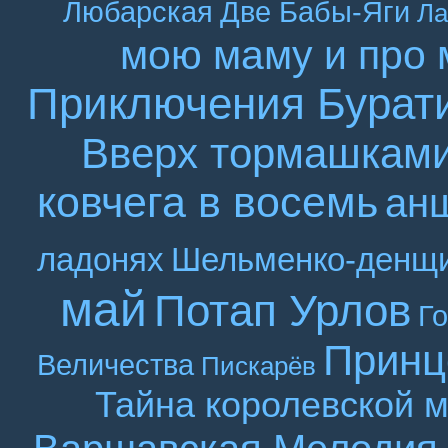
Любарская
Две Бабы-Яги
Ла
мою маму и про 
Приключения Бурат
Вверх тормашкам
ковчега в восемь
ан
ладонях
Шельменко-денщ
май
Потап Урлов
Г
Принц
Величества
Пискарёв
Тайна королевской 