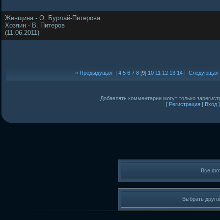
Женщина - О. Бурлай-Питерова
Хозяин - В. Питеров
(11.06.2011)
« Предыдущая
|
4
5
6
7
8
[
9
]
10
11
12
13
14
|
Следующая 
Добавлять комментарии могут только зарегист
[
Регистрация
|
Вход
]
Все фо
Выбрать друго