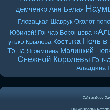
Наум
демченко
Аня Белая
Гловацкая
Шаврук
Околот
поп
«Ал
Юбилей! Гончар
Воронцова
Ночь в
Костыка
Гутько
Крылова
Тоша
Малицкий
шев
Ягремцева
Снежной Королевы
Гонч
Аладдина
Сайт актёров Од
При копировании материал