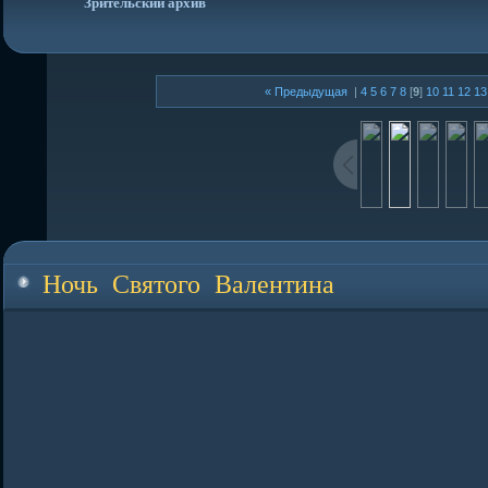
Зрительский архив
« Предыдущая
|
4
5
6
7
8
[
9
]
10
11
12
13
Ночь Святого Валентина