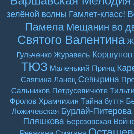
Варшавская Мелодия
зелёной волны
Гамлет-класс!
В
Памела
Мещанин во д
Святого Валентина
Ж
Коршунов
Гульченко
Журавель
ТЮЗ
Кар
Маленький Принц
Севырина
Саяпина
Ланец
Про
Сальников
Петрусевичюте
Тильт
Фролов
Храмчихин
Тайна буття
Б
Бурлай-Питерова
Ложичевская
Пляшкова
Березовская
Войн
Осташев
Ревякина
Смагина