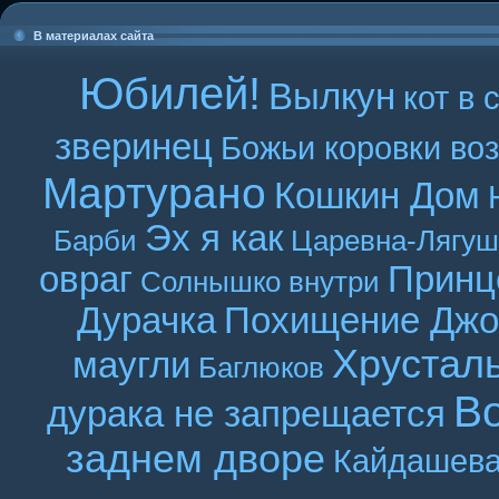
В материалах сайта
Юбилей!
Вылкун
кот в 
зверинец
Божьи коровки во
Мартурано
Кошкин Дом
Эх я как
Барби
Царевна-Лягуш
овраг
Принц
Солнышко внутри
Дурачка
Похищение Джо
Хрустал
маугли
Баглюков
В
дурака не запрещается
заднем дворе
Кайдашева