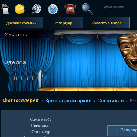
Сейчас на сайте
Дневник событий
Репертуар
Коллектив театра
Фотогалерея
Зрительский архив
Спектакли
»
»
» Прос
Сами о себе
Спектакли
Популя
Стоп-кадр