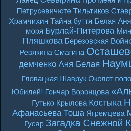
Ланец
Про меня и п
Петрусевичюте
Тильтиков
Став
Храмчихин
Тайна буття
Белая Аня
Бурлай-Питерова
моря
Мин
Пляшкова
Березовская
Войн
Осташев
Ревякина
Смагина
Наум
демченко
Аня Белая
Гловацкая
Шаврук
Околот
поп
«Ал
Юбилей! Гончар
Воронцова
Н
Костыка
Гутько
Крылова
Афанасьева
Тоша
Ягремцева
Загадка Снежной 
Гусар