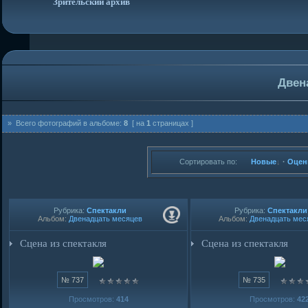
Зрительский архив
Двен
» Всего фотографий в альбоме:
8
[ на
1
страницах ]
Сортировать по:
Новые
·
Оцен
Рубрика:
Спектакли
Рубрика:
Спектакли
Альбом:
Двенадцать месяцев
Альбом:
Двенадцать мес
Сцена из спектакля
Сцена из спектакля
№ 737
№ 735
Просмотров:
414
Просмотров:
42