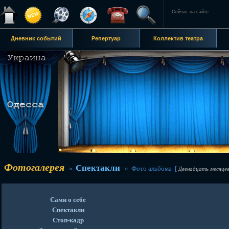
Сейчас на сайте
Дневник событий
Репертуар
Коллектив театра
Фотогалерея
Спектакли
»
» Фото альбома [
Двенадцать месяце
Сами о себе
Спектакли
Стоп-кадр