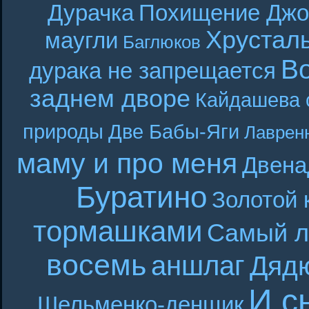
Дурачка
Похищение Джо
Хрустал
маугли
Баглюков
В
дурака не запрещается
заднем дворе
Кайдашева 
природы
Две Бабы-Яги
Лаврен
маму и про меня
Двена
Буратино
Золотой 
тормашками
Самый л
восемь
аншлаг
Дяд
И с
Шельменко-денщик