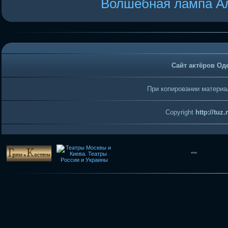
Волшебная лампа А
Сайт актёров Од
При копировании материал
Copyright
http://tuz
***