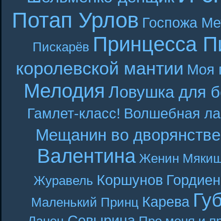
Потап Урлов
Госпожа Ме
Принцесса П
Пискарёв
королевской мантии
Моя 
Мелодия
Ловушка для б
Гамлет-класс!
Волшебная ла
Мещанин во дворянстве
Валентина
Женин
Мякиш
Коршунов
Гордиен
Журавель
Гу
Карева
Маленький Принц
Севырина