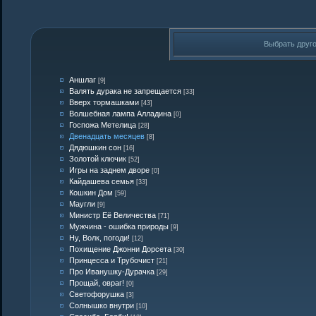
Выбрать друг
Аншлаг
[9]
Валять дурака не запрещается
[33]
Вверх тормашками
[43]
Волшебная лампа Алладина
[0]
Госпожа Метелица
[28]
Двенадцать месяцев
[8]
Дядюшкин сон
[16]
Золотой ключик
[52]
Игры на заднем дворе
[0]
Кайдашева семья
[33]
Кошкин Дом
[59]
Маугли
[9]
Министр Её Величества
[71]
Мужчина - ошибка природы
[9]
Ну, Волк, погоди!
[12]
Похищение Джонни Дорсета
[30]
Принцесса и Трубочист
[21]
Про Иванушку-Дурачка
[29]
Прощай, овраг!
[0]
Светофорушка
[3]
Солнышко внутри
[10]