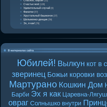
Спасибо, Барби!
[12]
Счастье моё
[128]
Удивительный случай
[0]
Фанатки
[57]
Хрустальный башмачок
[37]
Шельменко-денщик
[59]
Эх, я как!
[79]
В материалах сайта
Юбилей!
Вылкун
кот в 
зверинец
Божьи коровки во
Мартурано
Кошкин Дом
Эх я как
Барби
Царевна-Лягуш
овраг
Принц
Солнышко внутри