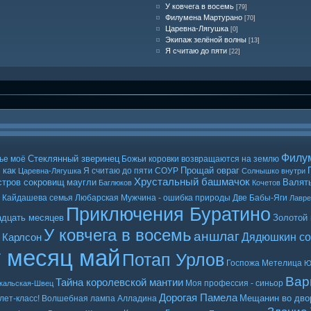
У ковчега в восемь
[79]
Филумена Мартурано
[70]
Царевна-Лягушка
[0]
Экипаж зелёной волны
[13]
Я считаю до пяти
[22]
Филу
Стеклянный зверинец
ье моё
Божьи коровки возвращаются на землю
 как
Прощай овраг
Я считаю до пяти
СОУР
Царевна-Лягушка
Солнышко внутри
Хрустальный башмачок
стров сокровищ
маугли
Валять
Баглюков
Кочетов
Кайдашева семья
Любарская
Мужчина - ошибка природы
Две Бабы-Яги
Лавр
Приключения Буратино
адцать месяцев
Золотой
У ковчега в восемь
аншлаг
Дядюшкин со
 Карлсон
т месяц май
Потап Урлов
Госпожа Метелица
Ю
Вар
Тайна королевской мантии
Моя профессия - синьор
кальская-Швец
Дорогая Памела
Мещанин во дво
лет-класс!
Волшебная лампа Алладина