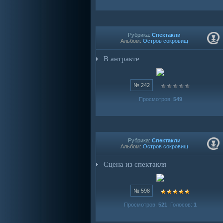
Рубрика:
Спектакли
Альбом:
Остров сокровищ
В антракте
№ 242
Просмотров:
549
Рубрика:
Спектакли
Альбом:
Остров сокровищ
Сцена из спектакля
№ 598
Просмотров:
521
Голосов:
1