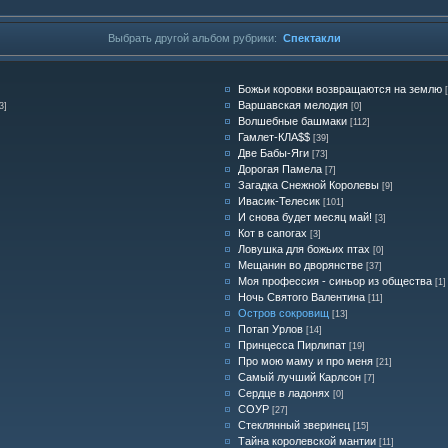
Выбрать другой альбом рубрики:
Спектакли
Божьи коровки возвращаются на землю
Варшавская мелодия
3]
[0]
Волшебные башмаки
[112]
Гамлет-КЛА$$
[39]
Две Бабы-Яги
[73]
Дорогая Памела
[7]
Загадка Снежной Королевы
[9]
Ивасик-Телесик
[101]
И снова будет месяц май!
[3]
Кот в сапогах
[3]
Ловушка для божьих птах
[0]
Мещанин во дворянстве
[37]
Моя профессия - синьор из общества
[1]
Ночь Святого Валентина
[11]
Остров сокровищ
[13]
Потап Урлов
[14]
Принцесса Пирлипат
[19]
Про мою маму и про меня
[21]
Самый лучший Карлсон
[7]
Сердце в ладонях
[0]
СОУР
[27]
Стеклянный зверинец
[15]
Тайна королевской мантии
[11]