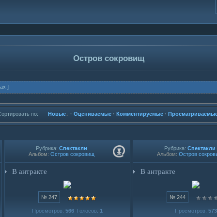
Остров сокровищ
ах ]
Сортировать по:
Новые
·
Оцениваемые
·
Комментируемые
·
Просматриваемы
Рубрика:
Спектакли
Рубрика:
Спектакли
Альбом:
Остров сокровищ
Альбом:
Остров сокров
В антракте
В антракте
№ 247
№ 244
Просмотров:
566
Голосов:
1
Просмотров:
573