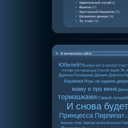
Удивительный случай
[0]
Фанатки
[57]
Хрустальный башмачок
[37]
Шельменко-денщик
[59]
Эх, я как!
[79]
В материалах сайта
Юбилей!
Вылкун
кот в сапогах
Счаст
Эх я
погоди
Светофорушка
Спасибо Барби
Дурачка
Похищение Джонни Дорсета
О
башмаки
Игры на заднем дворе
маму и про меня
Двен
тормашками
Самый лучший
И снова буде
Принцесса Пирлипат
С
божьих птах
Экипаж зелёной волны
Гам