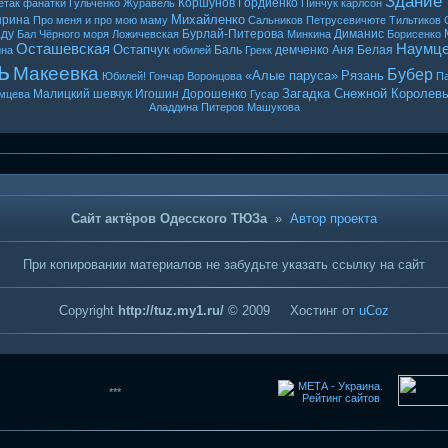
Здание
Коршунов
Гордиенко
етак
фанатки
Гульченко
Журавель
Пинчук
карлсон
Михайленко
ырина
Про меня и про мою маму
Сальников
Петрусевичюте
Тильтиков
ду
Бурлай-Питерова
Диманис
Бал Чёрного моря
Ложичевская
Минкина
Борисенко
Осташевская
Наумц
Остапчук
Баль
демченко
Аня Белая
ина
юбилей
Грекк
ь
Макеевка
Бубер
«Алые паруса»
Рязань
Юбилей! Гончар
Воронцова
Па
Загадка Снежной Королев
Малицкий
шевчук
Игошин
Дорошенко
мцева
Гусар
Аладдина
Питеров
Машукова
Сайт актёров Одесского ТЮЗа
»
Автор проекта
При копировании материалов не забудьте указать ссылку на сайт
Copyright
http://tuz.my1.ru/
© 2009
Хостинг от
uCoz
***