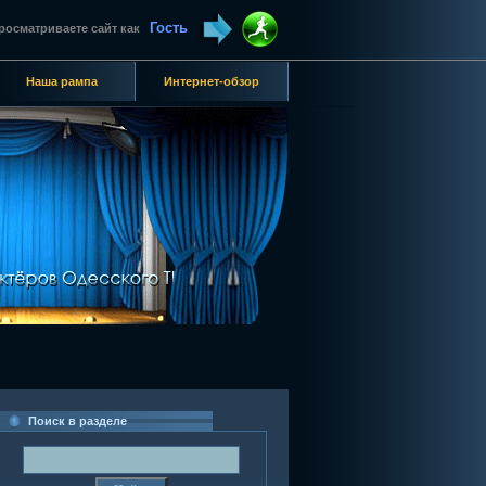
Гость
росматриваете сайт как
Наша рампа
Интернет-обзор
Поиск в разделе