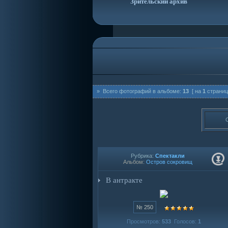
Зрительский архив
» Всего фотографий в альбоме:
13
[ на
1
страниц
Рубрика:
Спектакли
Альбом:
Остров сокровищ
В антракте
№ 250
Просмотров:
533
Голосов:
1