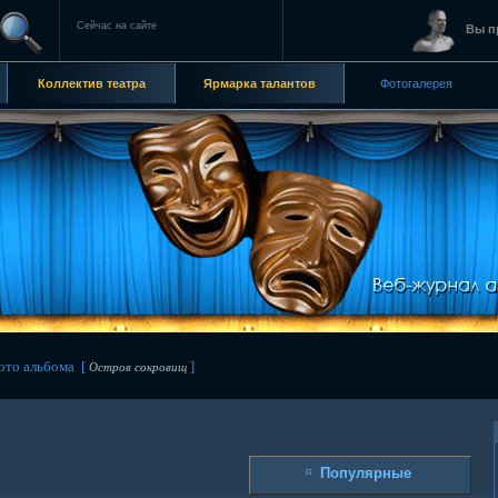
Сейчас на сайте
Вы п
Коллектив театра
Ярмарка талантов
Фотогалерея
то альбома [
]
Остров сокровищ
Популярные