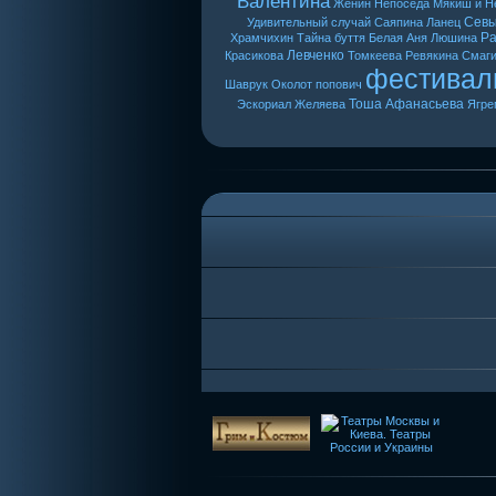
Валентина
Женин
Непоседа
Мякиш и Н
Сев
Удивительный случай
Саяпина
Ланец
Ра
Храмчихин
Тайна буття
Белая Аня
Люшина
Левченко
Красикова
Томкеева
Ревякина
Смаг
фестивал
Шаврук
Околот
попович
Тоша
Афанасьева
Эскориал
Желяева
Ягре