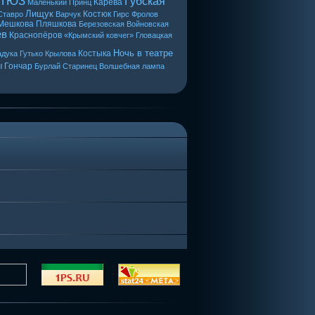
 ТЮЗ
Губская
Карева
Маленький Принц
Лищук
Костюк
Ставро
Варчук
Гирс
Фролов
Мешкова
Пляшкова
Березовская
Войновская
ев
Краснопёров
«Крымский ковчег»
Гловацкая
Ночь в театре
Костыка
дука
Гутько
Крылова
ы
Гончар
Бурлай
Старинец
Волшебная лампа