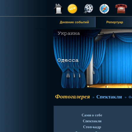
Дневник событий
Репертуар
Фотогалерея
Спектакли
»
» Фо
Сами о себе
Спектакли
Стоп-кадр