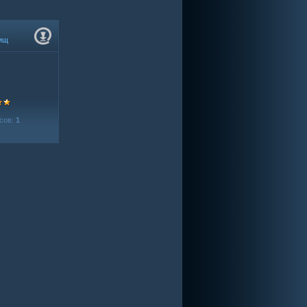
ищ
сов:
1