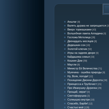
Аншлаг
[9]
Валять дурака не запрещается
[3
Вверх тормашками
[43]
Волшебная лампа Алладина
[0]
Госпожа Метелица
[28]
Двенадцать месяцев
[8]
Дядюшкин сон
[16]
Золотой ключик
[52]
Игры на заднем дворе
[0]
Кайдашева семья
[33]
Кошкин Дом
[59]
Маугли
[9]
Министр Её Величества
[71]
Мужчина - ошибка природы
[9]
Ну, Волк, погоди!
[12]
Похищение Джонни Дорсета
[30]
Принцесса и Трубочист
[21]
Про Иванушку-Дурачка
[29]
Прощай, овраг!
[0]
Светофорушка
[3]
Солнышко внутри
[10]
Спасибо, Барби!
[12]
Счастье моё
[128]