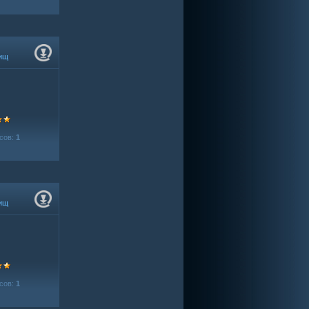
ищ
сов:
1
ищ
сов:
1