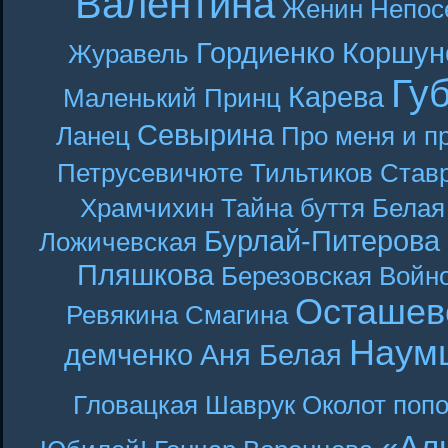
Валентина
Женин
Непос
Гордиенко
Коршун
Журавель
Гу
Карева
Маленький Принц
Севырина
Ланец
Про меня и п
Петрусевичюте
Тильтиков
Став
Храмчихин
Тайна буття
Белая
Бурлай-Питерова
Ложичевская
Пляшкова
Березовская
Войн
Осташев
Ревякина
Смагина
Наум
демченко
Аня Белая
Гловацкая
Шаврук
Околот
поп