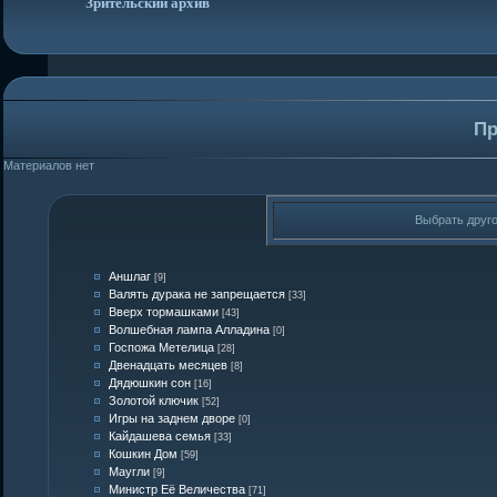
Зрительский архив
Пр
Материалов нет
Выбрать друг
Аншлаг
[9]
Валять дурака не запрещается
[33]
Вверх тормашками
[43]
Волшебная лампа Алладина
[0]
Госпожа Метелица
[28]
Двенадцать месяцев
[8]
Дядюшкин сон
[16]
Золотой ключик
[52]
Игры на заднем дворе
[0]
Кайдашева семья
[33]
Кошкин Дом
[59]
Маугли
[9]
Министр Её Величества
[71]