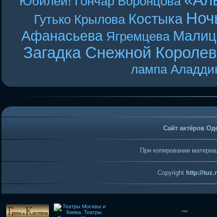
«Ал
Юбилей! Гончар
Воронцова
Ноч
Костыка
Гутько
Крылова
Афанасьева
Малиц
Ягремцева
Загадка Снежной Короле
лампа Аладди
Сайт актёров Од
При копировании материал
Copyright
http://tuz
***