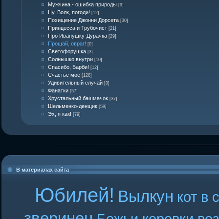
Мужчина - ошибка природы
[9]
Ну, Волк, погоди!
[12]
Похищение Джонни Дорсета
[30]
Принцесса и Трубочист
[21]
Про Иванушку-Дурачка
[29]
Прощай, овраг!
[0]
Светофорушка
[3]
Солнышко внутри
[10]
Спасибо, Барби!
[12]
Счастье моё
[128]
Удивительный случай
[0]
Фанатки
[57]
Хрустальный башмачок
[37]
Шельменко-денщик
[59]
Эх, я как!
[79]
В материалах сайта
Юбилей!
Вылкун
кот в 
зверинец
Божьи коровки во