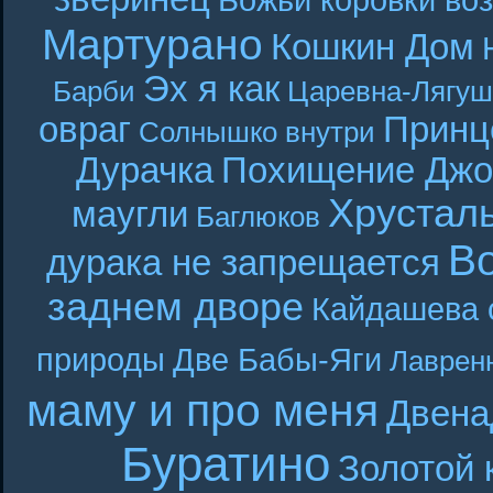
Мартурано
Кошкин Дом
Эх я как
Барби
Царевна-Лягуш
овраг
Принц
Солнышко внутри
Дурачка
Похищение Джо
Хрустал
маугли
Баглюков
В
дурака не запрещается
заднем дворе
Кайдашева 
природы
Две Бабы-Яги
Лаврен
маму и про меня
Двена
Буратино
Золотой 