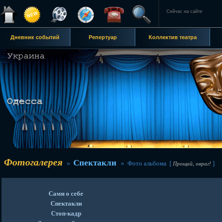
Сейчас на сайте
Дневник событий
Репертуар
Коллектив театра
Фотогалерея
Спектакли
»
» Фото альбома [
]
Прощай, овраг!
Сами о себе
Спектакли
Стоп-кадр