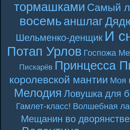
тормашками
Самый л
восемь
аншлаг
Дяд
И с
Шельменко-денщик
Потап Урлов
Госпожа Ме
Принцесса П
Пискарёв
королевской мантии
Моя 
Мелодия
Ловушка для б
Гамлет-класс!
Волшебная ла
Мещанин во дворянстве