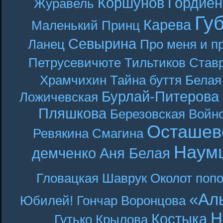
Коршунов
Гордиен
Журавель
Гу
Карева
Маленький Принц
Севырина
Ланец
Про меня и п
Петрусевичюте
Тильтиков
Став
Храмчихин
Тайна буття
Белая
Бурлай-Питерова
Ложичевская
Пляшкова
Березовская
Войн
Осташев
Ревякина
Смагина
Наум
демченко
Аня Белая
Гловацкая
Шаврук
Околот
поп
«Ал
Юбилей! Гончар
Воронцова
Н
Костыка
Гутько
Крылова