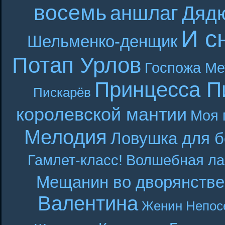
восемь
аншлаг
Дяд
И с
Шельменко-денщик
Потап Урлов
Госпожа Ме
Принцесса П
Пискарёв
королевской мантии
Моя 
Мелодия
Ловушка для б
Гамлет-класс!
Волшебная ла
Мещанин во дворянстве
Валентина
Женин
Непос