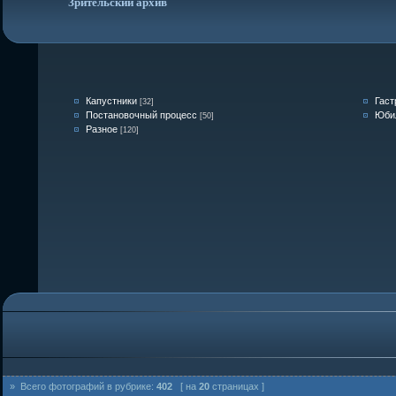
Зрительский архив
Капустники
Гаст
[32]
Постановочный процесс
Юби
[50]
Разное
[120]
» Всего фотографий в рубрике:
402
[ на
20
страницах ]