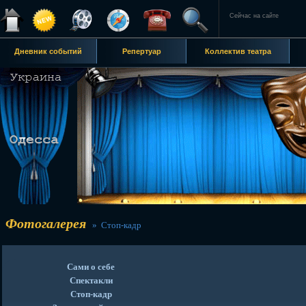
Сейчас на сайте
Дневник событий
Репертуар
Коллектив театра
Фотогалерея
» Стоп-кадр
Сами о себе
Спектакли
Стоп-кадр