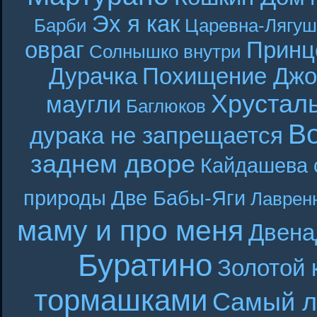
Эх я как
Барби
Царевна-Лягуш
овраг
Принц
Солнышко внутри
Дурачка
Похищение Джо
Хрустал
маугли
Баглюков
В
дурака не запрещается
заднем дворе
Кайдашева 
природы
Две Бабы-Яги
Лаврен
маму и про меня
Двена
Буратино
Золотой 
тормашками
Самый л