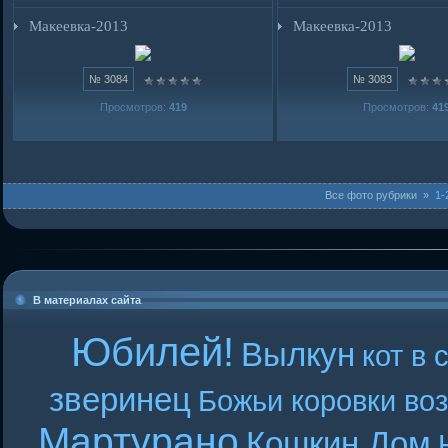
Макеевка-2013
Макеевка-2013
№ 3084
№ 3083
Просмотров:
419
Просмотров:
41
Все фото рубрики »
1-
В материалах сайта
Юбилей!
Вылкун
кот в 
зверинец
Божьи коровки во
Мартурано
Кошкин Дом