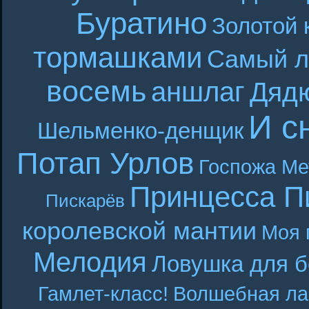
Буратино
Золотой 
тормашками
Самый л
восемь
аншлаг
Дяд
И с
Шельменко-денщик
Потап Урлов
Госпожа Ме
Принцесса П
Пискарёв
королевской мантии
Моя 
Мелодия
Ловушка для б
Гамлет-класс!
Волшебная ла