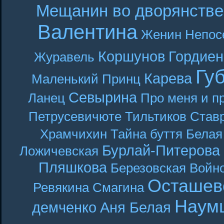
Мещанин во дворянстве
Валентина
Женин
Непос
Коршунов
Гордиен
Журавель
Гу
Карева
Маленький Принц
Севырина
Ланец
Про меня и п
Петрусевичюте
Тильтиков
Став
Храмчихин
Тайна буття
Белая
Бурлай-Питерова
Ложичевская
Пляшкова
Березовская
Войн
Осташев
Ревякина
Смагина
Наум
демченко
Аня Белая