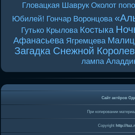
Гловацкая
Шаврук
Околот
поп
«Ал
Юбилей! Гончар
Воронцова
Ноч
Костыка
Гутько
Крылова
Афанасьева
Малиц
Ягремцева
Загадка Снежной Короле
лампа Аладди
Сайт актёров Од
При копировании материал
Copyright
http://tuz