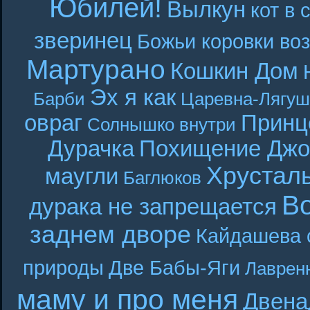
Юбилей!
Вылкун
кот в 
зверинец
Божьи коровки во
Мартурано
Кошкин Дом
Эх я как
Барби
Царевна-Лягуш
овраг
Принц
Солнышко внутри
Дурачка
Похищение Джо
Хрустал
маугли
Баглюков
В
дурака не запрещается
заднем дворе
Кайдашева 
природы
Две Бабы-Яги
Лаврен
маму и про меня
Двена