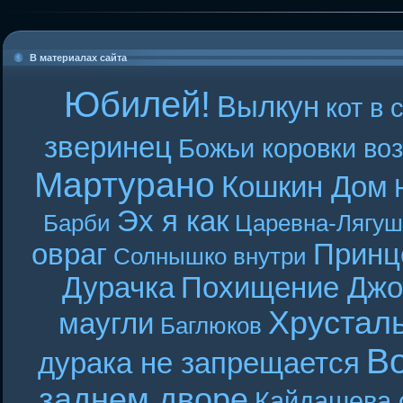
В материалах сайта
Юбилей!
Вылкун
кот в 
зверинец
Божьи коровки во
Мартурано
Кошкин Дом
Эх я как
Барби
Царевна-Лягуш
овраг
Принц
Солнышко внутри
Дурачка
Похищение Джо
Хрустал
маугли
Баглюков
В
дурака не запрещается
заднем дворе
Кайдашева 