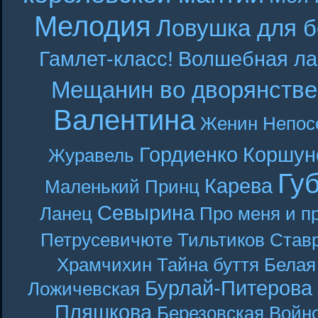
Мелодия
Ловушка для б
Гамлет-класс!
Волшебная ла
Мещанин во дворянстве
Валентина
Женин
Непос
Гордиенко
Коршун
Журавель
Гу
Карева
Маленький Принц
Севырина
Ланец
Про меня и п
Петрусевичюте
Тильтиков
Став
Храмчихин
Тайна буття
Белая
Бурлай-Питерова
Ложичевская
Пляшкова
Березовская
Войн