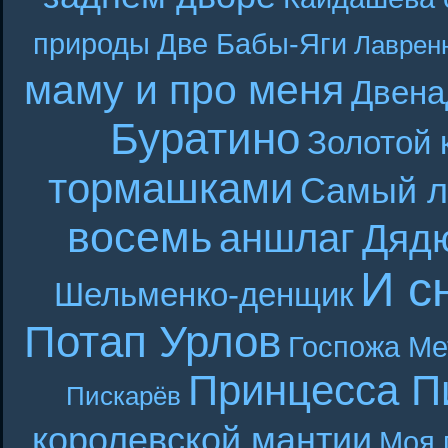
природы
Две Бабы-Яги
Лаврен
маму и про меня
Двена
Буратино
Золотой 
тормашками
Самый л
восемь
аншлаг
Дяд
И с
Шельменко-денщик
Потап Урлов
Госпожа Ме
Принцесса П
Пискарёв
королевской мантии
Моя 