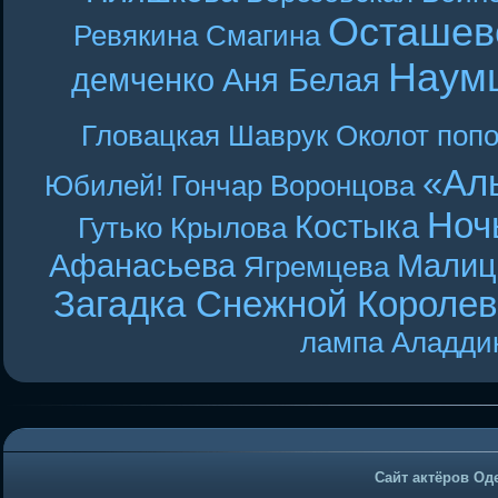
Осташев
Ревякина
Смагина
Наум
демченко
Аня Белая
Гловацкая
Шаврук
Околот
поп
«Ал
Юбилей! Гончар
Воронцова
Ноч
Костыка
Гутько
Крылова
Афанасьева
Малиц
Ягремцева
Загадка Снежной Короле
лампа Аладди
Сайт актёров Од