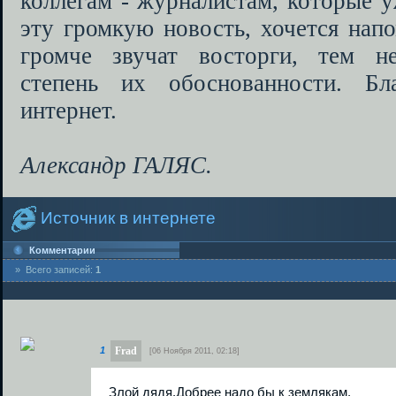
коллегам - журналистам, которые у
эту громкую новость, хочется напо
громче звучат восторги, тем не
степень их обоснованности. Бл
интернет.
Александр ГАЛЯС.
Источник в интернете
Комментарии
» Всего записей:
1
Frad
1
[06 Ноября 2011, 02:18]
Злой дядя.Добрее надо бы к землякам.