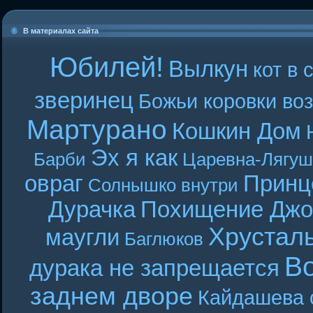
В материалах сайта
Юбилей!
Вылкун
кот в 
зверинец
Божьи коровки во
Мартурано
Кошкин Дом
Эх я как
Барби
Царевна-Лягуш
овраг
Принц
Солнышко внутри
Дурачка
Похищение Джо
Хрустал
маугли
Баглюков
В
дурака не запрещается
заднем дворе
Кайдашева 