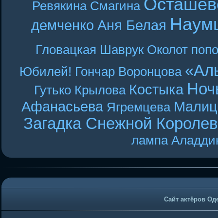
Осташев
Ревякина
Смагина
Наум
демченко
Аня Белая
Гловацкая
Шаврук
Околот
поп
«Ал
Юбилей! Гончар
Воронцова
Ноч
Костыка
Гутько
Крылова
Афанасьева
Малиц
Ягремцева
Загадка Снежной Короле
лампа Аладди
Сайт актёров Од