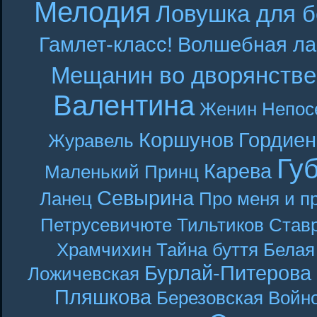
Мелодия
Ловушка для б
Гамлет-класс!
Волшебная ла
Мещанин во дворянстве
Валентина
Женин
Непос
Коршунов
Гордиен
Журавель
Гу
Карева
Маленький Принц
Севырина
Ланец
Про меня и п
Петрусевичюте
Тильтиков
Став
Храмчихин
Тайна буття
Белая
Бурлай-Питерова
Ложичевская
Пляшкова
Березовская
Войн