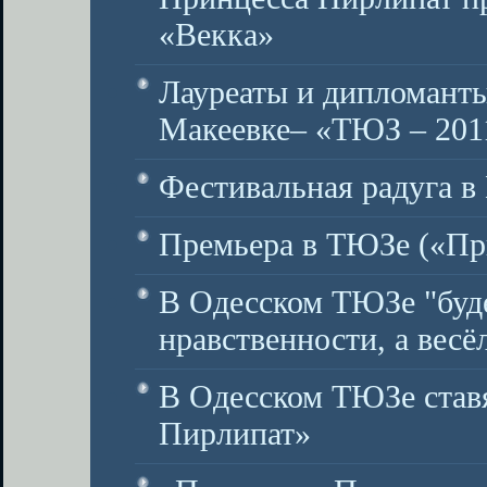
«Векка»
Лауреаты и дипломанты
Макеевке– «ТЮЗ – 201
Фестивальная радуга 
Премьера в ТЮЗе («Пр
В Одесском ТЮЗе "буде
нравственности, а весё
В Одесском ТЮЗе став
Пирлипат»