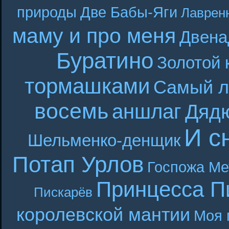
природы
Две Бабы-Яги
Лаврен
маму и про меня
Двена
Буратино
Золотой 
тормашками
Самый л
восемь
аншлаг
Дяд
И с
Шельменко-денщик
Потап Урлов
Госпожа Ме
Принцесса П
Пискарёв
королевской мантии
Моя 