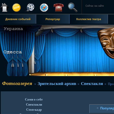
Сейчас на сайте
Дневник событий
Репертуар
Коллектив театра
Фотогалерея
Зрительский архив
Спектакли
»
»
» Прос
Сами о себе
Спектакли
Популя
Стоп-кадр