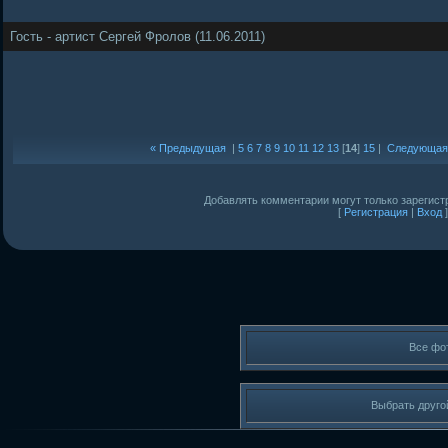
Гость - артист Сергей Фролов (11.06.2011)
« Предыдущая
|
5
6
7
8
9
10
11
12
13
[
14
]
15
|
Следующая
Добавлять комментарии могут только зарегист
[
Регистрация
|
Вход
]
Все фо
Выбрать друго