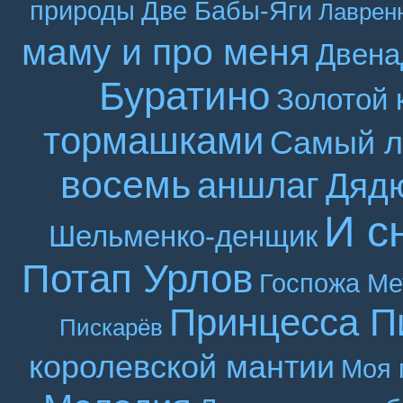
природы
Две Бабы-Яги
Лаврен
маму и про меня
Двена
Буратино
Золотой 
тормашками
Самый л
восемь
аншлаг
Дяд
И с
Шельменко-денщик
Потап Урлов
Госпожа Ме
Принцесса П
Пискарёв
королевской мантии
Моя 