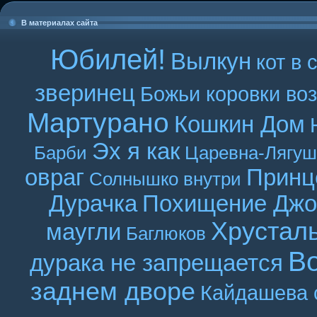
В материалах сайта
Юбилей!
Вылкун
кот в 
зверинец
Божьи коровки во
Мартурано
Кошкин Дом
Эх я как
Барби
Царевна-Лягуш
овраг
Принц
Солнышко внутри
Дурачка
Похищение Джо
Хрустал
маугли
Баглюков
В
дурака не запрещается
заднем дворе
Кайдашева 