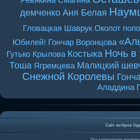
Ревякина
Смагина
Наум
демченко
Аня Белая
Гловацкая
Шаврук
Околот
поп
«Ал
Юбилей! Гончар
Воронцова
Ночь в
Костыка
Гутько
Крылова
Тоша
Малицкий
шев
Ягремцева
Снежной Королевы
Гонч
Аладдина
Сайт актёров Од
При копировании материал