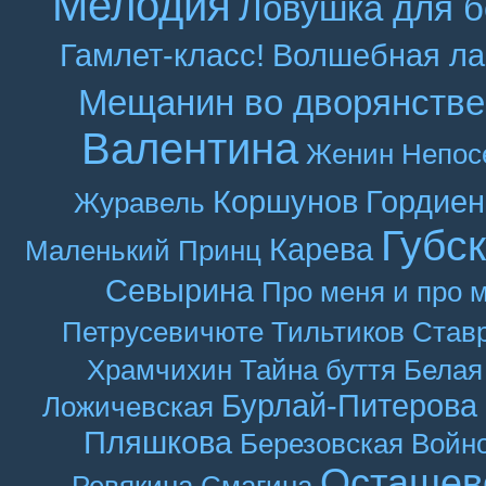
Мелодия
Ловушка для б
Гамлет-класс!
Волшебная ла
Мещанин во дворянстве
Валентина
Женин
Непос
Коршунов
Гордиен
Журавель
Губс
Карева
Маленький Принц
Севырина
Про меня и про 
Петрусевичюте
Тильтиков
Став
Храмчихин
Тайна буття
Белая
Бурлай-Питерова
Ложичевская
Пляшкова
Березовская
Войн
Осташев