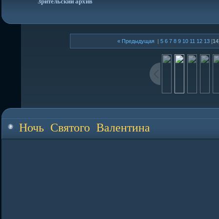
Зрительский архив
« Предыдущая
|
5
6
7
8
9
10
11
12
13
[
14
Ночь Святого Валентина