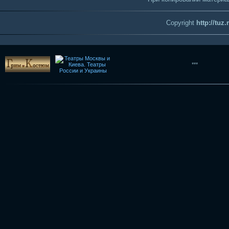
Copyright
http://tuz
***