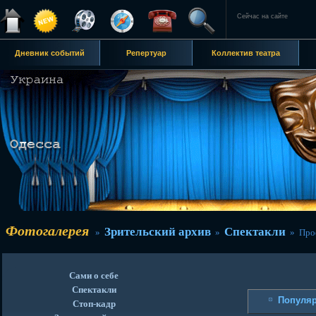
Сейчас на сайте
Дневник событий
Репертуар
Коллектив театра
Фотогалерея
Зрительский архив
Спектакли
»
»
» Прос
Сами о себе
Спектакли
Популя
Стоп-кадр