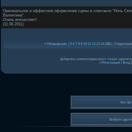
Оригинальное и эффектное оформление сцены в спектакле "Ночь Свя
Валентина".
Очень впечатляет!
(11.06.2011)
« Предыдущая
|
5
6
7
8
9
10
11
12
13
14
[
15
] |
Следующая
Добавлять комментарии могут только зарегист
[
Регистрация
|
Вход
]
Все фо
Выбрать друго