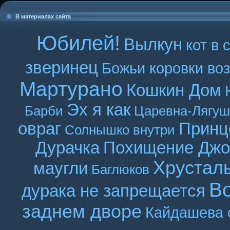
В материалах сайта
Юбилей!
Вылкун
кот в 
зверинец
Божьи коровки во
Мартурано
Кошкин Дом
Эх я как
Барби
Царевна-Лягуш
овраг
Принц
Солнышко внутри
Дурачка
Похищение Джо
Хрустал
маугли
Баглюков
В
дурака не запрещается
заднем дворе
Кайдашева 